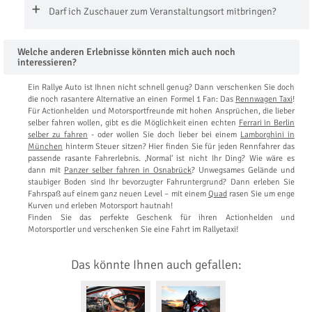
Darf ich Zuschauer zum Veranstaltungsort mitbringen?
Welche anderen Erlebnisse könnten mich auch noch
interessieren?
Ein Rallye Auto ist Ihnen nicht schnell genug? Dann verschenken Sie doch
die noch rasantere Alternative an einen Formel 1 Fan: Das
Rennwagen Taxi
!
Für Actionhelden und Motorsportfreunde mit hohen Ansprüchen, die lieber
selber fahren wollen, gibt es die Möglichkeit einen echten
Ferrari in Berlin
selber zu fahren
- oder wollen Sie doch lieber bei einem
Lamborghini in
München
hinterm Steuer sitzen? Hier finden Sie für jeden Rennfahrer das
passende rasante Fahrerlebnis. ‚Normal‘ ist nicht Ihr Ding? Wie wäre es
dann mit
Panzer selber fahren in Osnabrück
? Unwegsames Gelände und
staubiger Boden sind Ihr bevorzugter Fahruntergrund? Dann erleben Sie
Fahrspaß auf einem ganz neuen Level – mit einem
Quad
rasen Sie um enge
Kurven und erleben Motorsport hautnah!
Finden Sie das perfekte Geschenk für ihren Actionhelden und
Motorsportler und verschenken Sie eine Fahrt im Rallyetaxi!
Das könnte Ihnen auch gefallen: