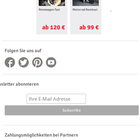
Rennwagen-Taxi
Motorrad Renntaxi
Drift Taxi
ab 120 €
ab 99 €
ab 99 €
Folgen Sie uns auf
sletter abonnieren
Zahlungsmöglichkeiten bei Partnern