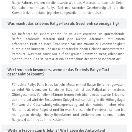
Rallye Fahrers erleben sie die rasante Welt des Motorsports hautnah! Seien
Sie dabei, wenn das Rallye Taxi mit rasender Geschwindigkeit um die
Kurven heizt und dabei jegliche Langeweile hinter sich lässt!
Was macht das Erlebnis Rallye-Taxi als Geschenk so einzigartig?
Als Beifahrer bei einem echten Rallye Auto erwarten sie quietschende
Reifen, heulende Motoren und jede Menge Adrenalin! Mit einem
erfahrenen Profi an Ihrer Seite rasen Sie mit maximaler Geschwindigkeit
durch einen kurvigen und mit allerlei trickreichem Gelände ausgestatteten
Parcours. Was man sonst nur auf der großen Leinwand sieht, erlebt man
hier hautnah. Das Rallyetaxi ist ein Fahrerlebnis der ganz besonderen Art!
Wer freut sich besonders, wenn er das Erlebnis Rallye-Taxi
geschenkt bekommt?
Für echte Rallye Fans ist es fast ein Muss, einmal Rallye Beifahrer gewesen
zu sein! Für jeden, der Benzin im Blut hat, ist das Rallyetaxi ein wahres
Glückgeschenk. Vor allem Männer freuen sich über dieses rasante Erlebnis,
denn hierbei wird der Testosteron Spiegel mal so richtig in die Höhe gejagt!
Für wen die Geschwindigkeitsbegrenzung auf der Autobahn eher eine
Richtlinie als eine Regel ist und für wen Bremsen ein Fremdwort ist – der ist
hier genau richtig. Hobby-Rennfahrer und Actionhelden kommen beim
Rallyetaxi definitiv auf ihre Kosten!
Weitere Fragen zum Erlebnis? Wir haben die Antworten!