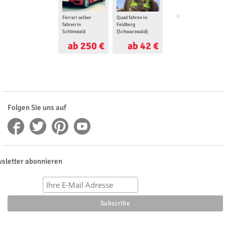
Ferrari selber
Quad fahren in
Lamborghini selber
fahren in
Feldberg
fahren in
Schönwald
(Schwarzwald)
Schönwald
ab 250 €
ab 42 €
ab 250 €
Folgen Sie uns auf
sletter abonnieren