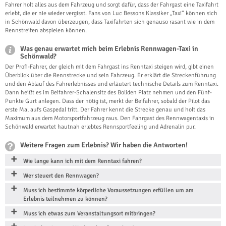
Fahrer holt alles aus dem Fahrzeug und sorgt dafür, dass der Fahrgast eine Taxifahrt
erlebt, die er nie wieder vergisst. Fans von Luc Bessons Klassiker „Taxi“ können sich
in Schönwald davon überzeugen, dass Taxifahrten sich genauso rasant wie in dem
Rennstreifen abspielen können.
Was genau erwartet mich beim Erlebnis Rennwagen-Taxi in
Schönwald?
Der Profi-Fahrer, der gleich mit dem Fahrgast ins Renntaxi steigen wird, gibt einen
Überblick über die Rennstrecke und sein Fahrzeug. Er erklärt die Streckenführung
und den Ablauf des Fahrerlebnisses und erläutert technische Details zum Renntaxi.
Dann heißt es im Beifahrer-Schalensitz des Boliden Platz nehmen und den Fünf-
Punkte Gurt anlegen. Dass der nötig ist, merkt der Beifahrer, sobald der Pilot das
erste Mal aufs Gaspedal tritt. Der Fahrer kennt die Strecke genau und holt das
Maximum aus dem Motorsportfahrzeug raus. Den Fahrgast des Rennwagentaxis in
Schönwald erwartet hautnah erlebtes Rennsportfeeling und Adrenalin pur.
Weitere Fragen zum Erlebnis? Wir haben die Antworten!
Wie lange kann ich mit dem Renntaxi fahren?
Wer steuert den Rennwagen?
Muss ich bestimmte körperliche Voraussetzungen erfüllen um am
Erlebnis teilnehmen zu können?
Muss ich etwas zum Veranstaltungsort mitbringen?