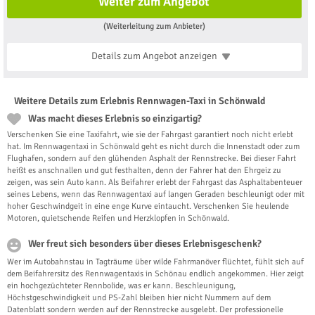
Weiter zum Angebot
(Weiterleitung zum Anbieter)
Details zum Angebot
anzeigen
Weitere Details zum Erlebnis Rennwagen-Taxi in Schönwald
Was macht dieses Erlebnis so einzigartig?
Verschenken Sie eine Taxifahrt, wie sie der Fahrgast garantiert noch nicht erlebt
hat. Im Rennwagentaxi in Schönwald geht es nicht durch die Innenstadt oder zum
Flughafen, sondern auf den glühenden Asphalt der Rennstrecke. Bei dieser Fahrt
heißt es anschnallen und gut festhalten, denn der Fahrer hat den Ehrgeiz zu
zeigen, was sein Auto kann. Als Beifahrer erlebt der Fahrgast das Asphaltabenteuer
seines Lebens, wenn das Rennwagentaxi auf langen Geraden beschleunigt oder mit
hoher Geschwindgeit in eine enge Kurve eintaucht. Verschenken Sie heulende
Motoren, quietschende Reifen und Herzklopfen in Schönwald.
Wer freut sich besonders über dieses Erlebnisgeschenk?
Wer im Autobahnstau in Tagträume über wilde Fahrmanöver flüchtet, fühlt sich auf
dem Beifahrersitz des Rennwagentaxis in Schönau endlich angekommen. Hier zeigt
ein hochgezüchteter Rennbolide, was er kann. Beschleunigung,
Höchstgeschwindigkeit und PS-Zahl bleiben hier nicht Nummern auf dem
Datenblatt sondern werden auf der Rennstrecke ausgelebt. Der professionelle