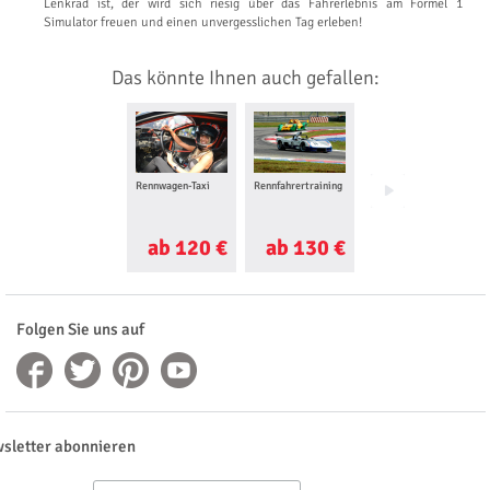
Lenkrad ist, der wird sich riesig über das Fahrerlebnis am Formel 1
Simulator freuen und einen unvergesslichen Tag erleben!
Das könnte Ihnen auch gefallen:
Rennwagen-Taxi
Rennfahrertraining
Ferrari selber
fahren
ab 120 €
ab 130 €
ab 98 €
Folgen Sie uns auf
sletter abonnieren