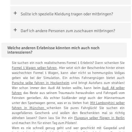
Sollte ich spezielle Kleidung tragen oder mitbringen?
Darf ich andere Personen zum zuschauen mitbringen?
Welche anderen Erlebnisse könnten mich auch noch
interessieren?
Sie suchen ein noch realistischeres Formel 1 Erlebnis? Dann schenken Sie
Formel 1 Wagen selber fahren
. Hier setzt sich der Beschenkte hinter einen
waschechten Formel 1 Wagen, kann aber nicht so hemmungslos Vollgas
geben wie bei der Simulation. Ein echtes Fahrvergnügen bietet auch
Porsche selbe fahren in Hockenheim
und bringt Autofans zum strahlen!
Wer schon immer den Audi A8 testen wollte, kann beim
Audi A8 selber
fahren
das Beste aus seinem Traumauto herausholen und Fahrspaß vom
Feinsten genießen. Als echter Südländer zeigt auch der Männertraum
unter den Sportwagen gerne, was er zu bieten hat:
Mit Lamborghini selber
fahren in München
schenken Sie pures Fahrglück! Sie suchen ein
ausgefallenes Geschenk und wollen den Beschenkten mal so richtig
abheben lassen? Dann lass Sie ihn ein
Flugzeug selber fliegen in Berlin
und machen ihn für einen Tag zum Piloten!
Wem es nie schnell genug geht und wer geschickt mit Gaspedal und