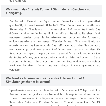
den Fahrspaß!
Was macht das Erlebnis Formel 1 Simulator als Geschenk so
einzigartig?
Der Formel 1 Simulator ermöglicht einen riesen Fahrspaß und garantiert
gleichzeitig Hundertprozent Sicherheit. Wer hinter dem authentischen
Steuer des F1 Simulators sitzt, kann seinen Fuß volle Kraft aufs Gas
drücken und ohne jegliches Limit los düsen. Dabei sollte aber nicht
vergessen werden, dass die Rennstrecke und besonders die Kurven so
einige Herausforderungen bergen. Wer den Formel 1 Simulator fährt, den
erwartet ein echtes Rennerlebnis. Das heißt aber auch, dass ihm genauso
viel abverlangt wird wie einem Profifahrer. Wer deshalb mit dem F1
Simulator nicht gleich gegen die nächste Wand fahren will, sollte den Rat
der Profis befolgen, die ihm vor und während der Fahrt hilfsbereit zur Seite
stehen. Im Formel 1 Simulator kann sich der Beschenkte wie ein echter
Held der Rennbahn fühlen und wird dieses Erlebnis garantiert nie
vergessen!
Wer freut sich besonders, wenn er das Erlebnis Formel 1
Simulator geschenkt bekommt?
Speedjunkies kommen mit dem Formel 1 Simulator mit Vollgas auf ihre
Kosten, denn hier geht es risikofrei und trotzdem gefühlsecht zur Sache!
Formel 1 Fans werden ihre Begeisterung kaum verbergen können, wenn Sie
ihnen den Gutschein für den Formel 1 Simulator schenken. Der F1