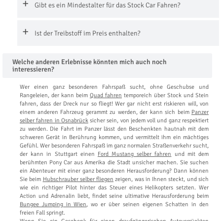
Gibt es ein Mindestalter für das Stock Car Fahren?
Ist der Treibstoff im Preis enthalten?
Welche anderen Erlebnisse könnten mich auch noch
interessieren?
Wer einen ganz besonderen Fahrspaß sucht, ohne Geschubse und
Rangeleien, der kann beim
Quad fahren
temporeich über Stock und Stein
fahren, dass der Dreck nur so fliegt! Wer gar nicht erst riskieren will, von
einem anderen Fahrzeug gerammt zu werden, der kann sich beim
Panzer
selber fahren in Osnabrück
sicher sein, von jedem voll und ganz respektiert
zu werden. Die Fahrt im Panzer lässt den Beschenkten hautnah mit dem
schweren Gerät in Berührung kommen, und vermittelt ihm ein mächtiges
Gefühl. Wer besonderen Fahrspaß im ganz normalen Straßenverkehr sucht,
der kann in Stuttgart einen
Ford Mustang selber fahren
und mit dem
berühmten Pony Car aus Amerika die Stadt unsicher machen. Sie suchen
ein Abenteuer mit einer ganz besonderen Herausforderung? Dann können
Sie beim
Hubschrauber selber fliegen
zeigen, was in Ihnen steckt, und sich
wie ein richtiger Pilot hinter das Steuer eines Helikopters setzten. Wer
Action und Adrenalin liebt, findet seine ultimative Herausforderung beim
Bungee Jumping in Wien
, wo er über seinen eigenen Schatten in den
freien Fall springt.