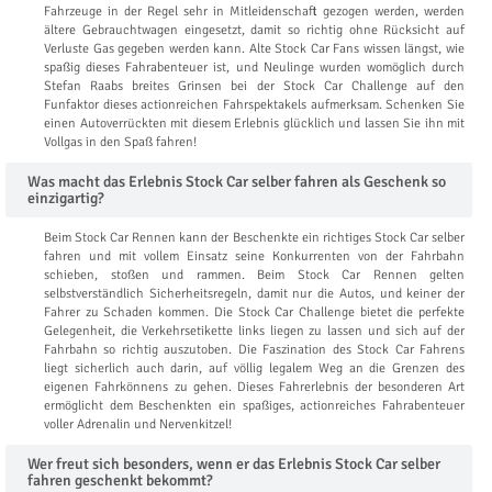
Fahrzeuge in der Regel sehr in Mitleidenschaft gezogen werden, werden
ältere Gebrauchtwagen eingesetzt, damit so richtig ohne Rücksicht auf
Verluste Gas gegeben werden kann. Alte Stock Car Fans wissen längst, wie
spaßig dieses Fahrabenteuer ist, und Neulinge wurden womöglich durch
Stefan Raabs breites Grinsen bei der Stock Car Challenge auf den
Funfaktor dieses actionreichen Fahrspektakels aufmerksam. Schenken Sie
einen Autoverrückten mit diesem Erlebnis glücklich und lassen Sie ihn mit
Vollgas in den Spaß fahren!
Was macht das Erlebnis Stock Car selber fahren als Geschenk so
einzigartig?
Beim Stock Car Rennen kann der Beschenkte ein richtiges Stock Car selber
fahren und mit vollem Einsatz seine Konkurrenten von der Fahrbahn
schieben, stoßen und rammen. Beim Stock Car Rennen gelten
selbstverständlich Sicherheitsregeln, damit nur die Autos, und keiner der
Fahrer zu Schaden kommen. Die Stock Car Challenge bietet die perfekte
Gelegenheit, die Verkehrsetikette links liegen zu lassen und sich auf der
Fahrbahn so richtig auszutoben. Die Faszination des Stock Car Fahrens
liegt sicherlich auch darin, auf völlig legalem Weg an die Grenzen des
eigenen Fahrkönnens zu gehen. Dieses Fahrerlebnis der besonderen Art
ermöglicht dem Beschenkten ein spaßiges, actionreiches Fahrabenteuer
voller Adrenalin und Nervenkitzel!
Wer freut sich besonders, wenn er das Erlebnis Stock Car selber
fahren geschenkt bekommt?