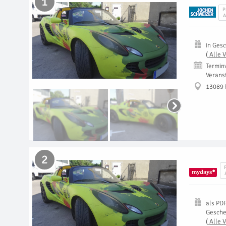
1
P
A
in
Gesc
(
Alle 
Termin
Verans
13089 
2
als
PD
Gesch
(
Alle 