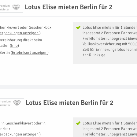
Lotus Elise mieten Berlin für 2
remium
nbieter
henkkuvert oder Geschenkbox
Lotus Elise mieten für 1 Stunde
Verpackungen anzeigen
)
insgesamt 2 Personen Fahrerwe
Freikilometer: unbegrenzt Einw
vereinbarung direkt beim
Vollkaskoversicherung mit 500,0
talter
(
Info
)
Zeit für Erinnerungsfotos Techn
Berlin
(
Erlebnisort anzeigen
)
111R links ge
Lotus Elise mieten Berlin für 2
Premium
Anbieter
F
in
Geschenkkuvert oder in
Lotus Elise mieten für 1 Stunde
enkbox
insgesamt 2 Personen Fahrerwe
Verpackungen anzeigen
)
Freikilometer: unbegrenzt Einw