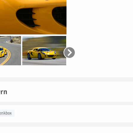
ern
enkbox