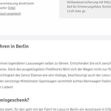
Vollkaskoversicherung mit 500,0
vereinbarung direkt beim
Zeit für Erinnerungsfotos Techn
talter
(
Info
)
111R links ge
isort anzeigen
)
hren in Berlin
 einen legendären Luxuswagen selber zu fahren. Entscheiden Sie sich zwisc
ise. Dank des ausgeklügelten Fließhecks fährt sich der Wagen nicht nur fl
eichtigkeit des Seins! Ebenso wie sein Kollege, beschleunigt auch der Lotus
er viersitzige Mittelmotor-Sportwagen vermittelt echtes Rennwagen Feeli
r Lieben!
ebnisgeschenk?
s steht, für den geht mit der Fahrt im Lotus in Berlin ein Autotraum in Erfü