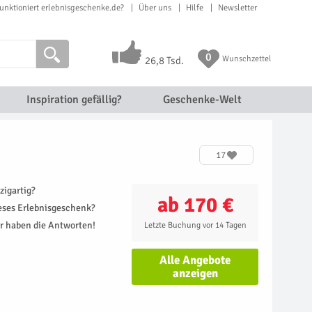
unktioniert erlebnisgeschenke.de?
Über uns
Hilfe
Newsletter
0
Wunschzettel
26,8 Tsd.
Inspiration gefällig?
Geschenke-Welt
17
zigartig?
ab 170 €
ieses Erlebnisgeschenk?
r haben die Antworten!
Letzte Buchung vor 14 Tagen
Alle Angebote
anzeigen