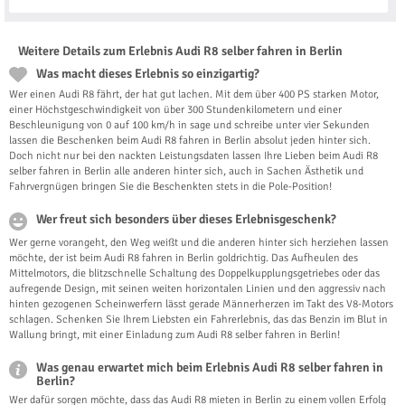
Weitere Details zum Erlebnis Audi R8 selber fahren in Berlin
Was macht dieses Erlebnis so einzigartig?
Wer einen Audi R8 fährt, der hat gut lachen. Mit dem über 400 PS starken Motor,
einer Höchstgeschwindigkeit von über 300 Stundenkilometern und einer
Beschleunigung von 0 auf 100 km/h in sage und schreibe unter vier Sekunden
lassen die Beschenken beim Audi R8 fahren in Berlin absolut jeden hinter sich.
Doch nicht nur bei den nackten Leistungsdaten lassen Ihre Lieben beim Audi R8
selber fahren in Berlin alle anderen hinter sich, auch in Sachen Ästhetik und
Fahrvergnügen bringen Sie die Beschenkten stets in die Pole-Position!
Wer freut sich besonders über dieses Erlebnisgeschenk?
Wer gerne vorangeht, den Weg weißt und die anderen hinter sich herziehen lassen
möchte, der ist beim Audi R8 fahren in Berlin goldrichtig. Das Aufheulen des
Mittelmotors, die blitzschnelle Schaltung des Doppelkupplungsgetriebes oder das
aufregende Design, mit seinen weiten horizontalen Linien und den aggressiv nach
hinten gezogenen Scheinwerfern lässt gerade Männerherzen im Takt des V8-Motors
schlagen. Schenken Sie Ihrem Liebsten ein Fahrerlebnis, das das Benzin im Blut in
Wallung bringt, mit einer Einladung zum Audi R8 selber fahren in Berlin!
Was genau erwartet mich beim Erlebnis Audi R8 selber fahren in
Berlin?
Wer dafür sorgen möchte, dass das Audi R8 mieten in Berlin zu einem vollen Erfolg