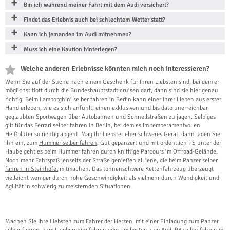
Bin ich während meiner Fahrt mit dem Audi versichert?
Findet das Erlebnis auch bei schlechtem Wetter statt?
Kann ich jemanden im Audi mitnehmen?
Muss ich eine Kaution hinterlegen?
Welche anderen Erlebnisse könnten mich noch interessieren?
Wenn Sie auf der Suche nach einem Geschenk für Ihren Liebsten sind, bei dem er
möglichst flott durch die Bundeshauptstadt cruisen darf, dann sind sie hier genau
richtig. Beim
Lamborghini selber fahren in Berlin
kann einer Ihrer Lieben aus erster
Hand erleben, wie es sich anfühlt, einen exklusiven und bis dato unerreichbar
geglaubten Sportwagen über Autobahnen und Schnellstraßen zu jagen. Selbiges
gilt für das
Ferrari selber fahren in Berlin
, bei dem es im temperamentvollen
Heißblüter so richtig abgeht. Mag Ihr Liebster eher schweres Gerät, dann laden Sie
ihn ein, zum
Hummer selber fahren
. Gut gepanzert und mit ordentlich PS unter der
Haube geht es beim Hummer fahren durch knifflige Parcours im Offroad-Gelände.
Noch mehr Fahrspaß jenseits der Straße genießen all jene, die beim
Panzer selber
fahren in Steinhöfel
mitmachen. Das tonnenschwere Kettenfahrzeug überzeugt
vielleicht weniger durch hohe Geschwindigkeit als vielmehr durch Wendigkeit und
Agilität in schwierig zu meisternden Situationen.
Machen Sie Ihre Liebsten zum Fahrer der Herzen, mit einer Einladung zum Panzer