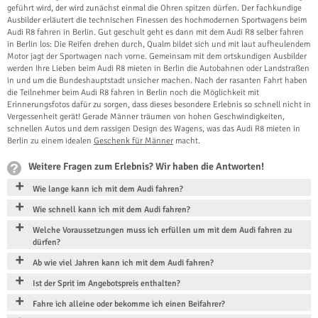
geführt wird, der wird zunächst einmal die Ohren spitzen dürfen. Der fachkundige
Ausbilder erläutert die technischen Finessen des hochmodernen Sportwagens beim
Audi R8 fahren in Berlin. Gut geschult geht es dann mit dem Audi R8 selber fahren
in Berlin los: Die Reifen drehen durch, Qualm bildet sich und mit laut aufheulendem
Motor jagt der Sportwagen nach vorne. Gemeinsam mit dem ortskundigen Ausbilder
werden Ihre Lieben beim Audi R8 mieten in Berlin die Autobahnen oder Landstraßen
in und um die Bundeshauptstadt unsicher machen. Nach der rasanten Fahrt haben
die Teilnehmer beim Audi R8 fahren in Berlin noch die Möglichkeit mit
Erinnerungsfotos dafür zu sorgen, dass dieses besondere Erlebnis so schnell nicht in
Vergessenheit gerät! Gerade Männer träumen von hohen Geschwindigkeiten,
schnellen Autos und dem rassigen Design des Wagens, was das Audi R8 mieten in
Berlin zu einem idealen
Geschenk für Männer
macht.
Weitere Fragen zum Erlebnis? Wir haben die Antworten!
Wie lange kann ich mit dem Audi fahren?
Wie schnell kann ich mit dem Audi fahren?
Welche Voraussetzungen muss ich erfüllen um mit dem Audi fahren zu
dürfen?
Ab wie viel Jahren kann ich mit dem Audi fahren?
Ist der Sprit im Angebotspreis enthalten?
Fahre ich alleine oder bekomme ich einen Beifahrer?