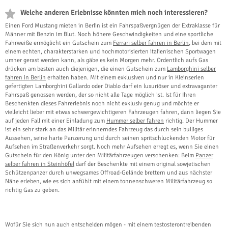
Welche anderen Erlebnisse könnten mich noch interessieren?
Einen Ford Mustang mieten in Berlin ist ein Fahrspaßvergnügen der Extraklasse für
Männer mit Benzin im Blut. Noch höhere Geschwindigkeiten und eine sportliche
Fahrweiße ermöglicht ein Gutschein zum
Ferrari selber fahren in Berlin
, bei dem mit
einem echten, charakterstarken und hochmotorisierten italienischen Sportwagen
umher gerast werden kann, als gäbe es kein Morgen mehr. Ordentlich aufs Gas
drücken am besten auch diejenigen, die einen Gutschein zum
Lamborghini selber
fahren in Berlin
erhalten haben. Mit einem exklusiven und nur in Kleinserien
gefertigten Lamborghini Gallardo oder Diablo darf ein luxuriöser und extravaganter
Fahrspaß genossen werden, der so nicht alle Tage möglich ist. Ist für Ihren
Beschenkten dieses Fahrerlebnis noch nicht exklusiv genug und möchte er
vielleicht lieber mit etwas schwergewichtigeren Fahrzeugen fahren, dann liegen Sie
auf jeden Fall mit einer Einladung zum
Hummer selber fahren
richtig. Der Hummer
ist ein sehr stark an das Militär erinnerndes Fahrzeug das durch sein bulliges
Aussehen, seine harte Panzerung und durch seinen spritschluckenden Motor für
Aufsehen im Straßenverkehr sorgt. Noch mehr Aufsehen erregt es, wenn Sie einen
Gutschein für den König unter den Militärfahrzeugen verschenken: Beim
Panzer
selber fahren in Steinhöfel
darf der Beschenkte mit einem original sowjetischen
Schützenpanzer durch unwegsames Offroad-Gelände brettern und aus nächster
Nähe erleben, wie es sich anfühlt mit einem tonnenschweren Militärfahrzeug so
richtig Gas zu geben.
Wofür Sie sich nun auch entscheiden mögen - mit einem testosterontreibenden