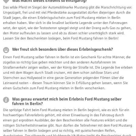
Was macht dieses Erlebnis so einzigartig?
Das wilde Pferd im Siegel der Automobilmarke Mustang gibt die Marschrichtung vor:
Ungezügelt, frei und mit viel Pferdestärke ausgestattet dürfen diejenigen durch die
Stadt jagen, die einen Erlebnisgutschein zum Ford Mustang mieten in Berlin
erhalten haben. Wer sich in die knallrot lackierte Legende unter den Fahrzeugen
setzt, der spürt, wie der Testosteron spiegel steigt und der Drang aufs Gas zu gehen,
den Motor aufheulen zu lassen und ab zu düsen schier unerträglich stark wird.
Lassen Sie den Beschenkten loslegen, beim Ford Mustang fahren in Berlin!
Wer freut sich besonders über dieses Erlebnisgeschenk?
Einen Ford Mustang selber fahren in Berlin ist ein Geschenk für echte Männer, die
zügellos so richtig Gas geben möchten und den anderen Autofahreren im
Straßenverkehr zeigen wollen, wer der König der Straße ist. Die Legende live erleben
und mit dem Wagen durch Stadt cruisen, mit dem schon zahllose Stars und
Sternchen aus Hollywood in eine ganze Generation prägenden Filmen über die
Leinwand rasten – diesen Traum können Sie in Erfüllung gehen lassen, wenn Sie
einen Gutschein zum Ford Mustang mieten in Berlin verschenken.
Was genau erwartet mich beim Erlebnis Ford Mustang selber
fahren in Berlin?
Die spritzige Fahrt beim Ford Mustang mieten in Berlin beginnt, wie es sich für ein
hochwertiges Fahrerlebnis gehört, mit einer Einweisung in das Fahrzeug durch
einen gut erprobten Ausbilder, der den Beschenkten alle Features erklärt und die
nötigen Sicherheitshinweise gibt. Nun dürfen die Teilnehmer mit dem Ford Mustang
selber fahren in Berlin loslegen und so richtig, mit quietschenden Reifen,
durchstarten. Der röhrende und blubbernde V8-Motor treibt die Beschenkten durch