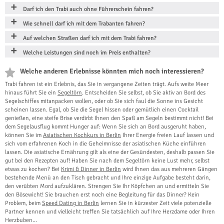
Darf ich den Trabi auch ohne Führerschein fahren?
Wie schnell darf ich mit dem Trabanten fahren?
Auf welchen Straßen darf ich mit dem Trabi fahren?
Welche Leistungen sind noch im Preis enthalten?
Welche anderen Erlebnisse könnten mich noch interessieren?
Trabi fahren ist ein Erlebnis, das Sie in vergangene Zeiten trägt. Aufs weite Meer
hinaus führt Sie ein
Segeltörn
. Entscheiden Sie selbst, ob Sie aktiv an Bord des
Segelschiffes mitanpacken wollen, oder ob Sie sich faul die Sonne ins Gesicht
scheinen lassen. Egal, ob Sie die Segel hissen oder gemütlich einen Cocktail
genießen, eine steife Brise verdirbt Ihnen den Spaß am Segeln bestimmt nicht! Bei
dem Segelausflug kommt Hunger auf: Wenn Sie sich an Bord ausgeruht haben,
können Sie im
Asiatischen Kochkurs in Berlin
Ihrer Energie freien Lauf lassen und
sich vom erfahrenen Koch in die Geheimnisse der asiatischen Küche einführen
lassen. Die asiatische Ernährung gilt als eine der Gesündesten, deshalb passen Sie
gut bei den Rezepten auf! Haben Sie nach dem Segeltörn keine Lust mehr, selbst
etwas zu kochen? Bei
Krimi & Dinner in Berlin
wird Ihnen das aus mehreren Gängen
bestehende Menü an den Tisch gebracht und Ihre einzige Aufgabe besteht darin,
den verübten Mord aufzuklären. Strengen Sie Ihr Köpfchen an und ermitteln Sie
den Bösewicht! Sie brauchen erst noch eine Begleitung für das Dinner? Kein
Problem, beim
Speed Dating in Berlin
lernen Sie in kürzester Zeit viele potenzielle
Partner kennen und vielleicht treffen Sie tatsächlich auf Ihre Herzdame oder Ihren
Herzbuben…