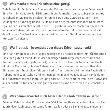
Was macht dieses Erlebnis so einzigartig?
Trabi fahren in Berlin ist ein Erlebnis, das Erinnerung an vergangene Zeiten weckt.
Eine Fahrt im Kultauto der DDR sorgt für ein Fahrgefühl der ganz besonderen Art.
Verschenken Sie mit Trabi selber fahren in Berlin eine Zeitreise zurück in die
Vergangenheit und beglücken Sie damit einen echten Autoliebhaber. Dabei ist es
egal, ob der Beschenkte selbst in der DDR gelebt hat oder einfach nur endlich mal
mit einem Trabant fahren möchte – das besondere Gefühl ist bei jeder Fahrt mit
dabei! Lassen Sie Ihre Lieben staunen, wie es sich anfühlt, in einem Wagen aus
Kunststoff zu sitzen.
Wer freut sich besonders über dieses Erlebnisgeschenk?
Eine Fahrt im Trabi in Berlin ist das nostalgische Erlebnis schlechthin! Überraschen
Sie einen guten Freund, der in der ehemaligen DDR aufgewachsen ist und das
Kultauto damals selbst gefahren ist, mit einem Gutschein für Trabi fahren. Doch
nicht nur Menschen, die den Trabant von früher kennen, freuen sich über eine
Einladung zum Trabi selber fahren in Berlin. Auch Jüngere können der Faszination
Trabant nicht widerstehen und nehmen gerne in dem Wagen, dessen Verkleidung
aus Kunststoff besteht, Platz. Ob Jung oder Alt – eine Fahrt im Trabi, dem Kultwagen
aus der DDR, ist für jeden etwas ganz besonderes und brennt sich ins Gedächtnis
ein!
Was genau erwartet mich beim Erlebnis Trabi fahren in Berlin?
Bei einer Fahrt mit dem Kultwagen der DDR können Sie selbst entscheiden, ob Sie
querfeldein nach Lust und Laune fahren wollen oder ob Sie eine ausgeklügelte