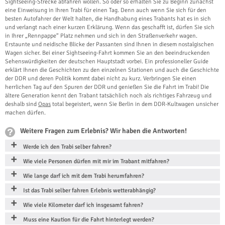
Sightseeing-Strecke abfahren wollen. So oder so erhalten Sie zu Beginn zunächst
eine Einweisung in Ihren Trabi für einen Tag. Denn auch wenn Sie sich für den
besten Autofahrer der Welt halten, die Handhabung eines Trabants hat es in sich
und verlangt nach einer kurzen Erklärung. Wenn das geschafft ist, dürfen Sie sich
in Ihrer „Rennpappe“ Platz nehmen und sich in den Straßenverkehr wagen.
Erstaunte und neidische Blicke der Passanten sind Ihnen in diesem nostalgischen
Wagen sicher. Bei einer Sightseeing-Fahrt kommen Sie an den beeindruckenden
Sehenswürdigkeiten der deutschen Hauptstadt vorbei. Ein professioneller Guide
erklärt Ihnen die Geschichten zu den einzelnen Stationen und auch die Geschichte
der DDR und deren Politik kommt dabei nicht zu kurz. Verbringen Sie einen
herrlichen Tag auf den Spuren der DDR und genießen Sie die Fahrt im Trabi! Die
ältere Generation kennt den Trabant tatsächlich noch als richtiges Fahrzeug und
deshalb sind
Opas
total begeistert, wenn Sie Berlin in dem DDR-Kultwagen unsicher
machen dürfen.
Weitere Fragen zum Erlebnis? Wir haben die Antworten!
Werde ich den Trabi selber fahren?
Wie viele Personen dürfen mit mir im Trabant mitfahren?
Wie lange darf ich mit dem Trabi herumfahren?
Ist das Trabi selber fahren Erlebnis wetterabhängig?
Wie viele Kilometer darf ich insgesamt fahren?
Muss eine Kaution für die Fahrt hinterlegt werden?