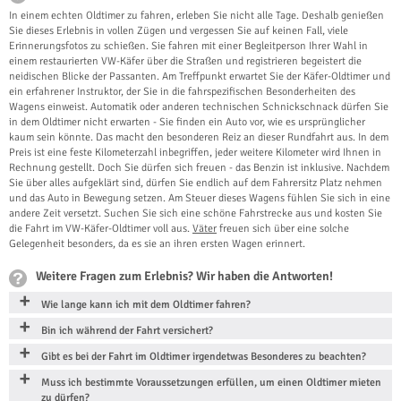
In einem echten Oldtimer zu fahren, erleben Sie nicht alle Tage. Deshalb genießen
Sie dieses Erlebnis in vollen Zügen und vergessen Sie auf keinen Fall, viele
Erinnerungsfotos zu schießen. Sie fahren mit einer Begleitperson Ihrer Wahl in
einem restaurierten VW-Käfer über die Straßen und registrieren begeistert die
neidischen Blicke der Passanten. Am Treffpunkt erwartet Sie der Käfer-Oldtimer und
ein erfahrener Instruktor, der Sie in die fahrspezifischen Besonderheiten des
Wagens einweist. Automatik oder anderen technischen Schnickschnack dürfen Sie
in dem Oldtimer nicht erwarten - Sie finden ein Auto vor, wie es ursprünglicher
kaum sein könnte. Das macht den besonderen Reiz an dieser Rundfahrt aus. In dem
Preis ist eine feste Kilometerzahl inbegriffen, jeder weitere Kilometer wird Ihnen in
Rechnung gestellt. Doch Sie dürfen sich freuen - das Benzin ist inklusive. Nachdem
Sie über alles aufgeklärt sind, dürfen Sie endlich auf dem Fahrersitz Platz nehmen
und das Auto in Bewegung setzen. Am Steuer dieses Wagens fühlen Sie sich in eine
andere Zeit versetzt. Suchen Sie sich eine schöne Fahrstrecke aus und kosten Sie
die Fahrt im VW-Käfer-Oldtimer voll aus.
Väter
freuen sich über eine solche
Gelegenheit besonders, da es sie an ihren ersten Wagen erinnert.
Weitere Fragen zum Erlebnis? Wir haben die Antworten!
Wie lange kann ich mit dem Oldtimer fahren?
Bin ich während der Fahrt versichert?
Gibt es bei der Fahrt im Oldtimer irgendetwas Besonderes zu beachten?
Muss ich bestimmte Voraussetzungen erfüllen, um einen Oldtimer mieten
zu dürfen?