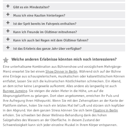
Gibt es ein Mindestalter?
Muss ich eine Kaution hinterlegen?
Ist der Sprit bereits im Fahrpreis enthalten?
Kann ich Freunde im Oldtimer mitnehmen?
Kann ich auch bei Regen mit dem Oldtimer fahren?
Ist das Erlebnis das ganze Jahr über verfügbar?
Welche anderen Erlebnisse könnten mich noch interessieren?
Eine unterhaltsame Kombination aus Bühnenshow und vorzüglichem Mehrgänge-
Menü erwartet Sie bei einem
Show Dinner in Berlin
. Während sich auf der Bühne
eine Einlage aus schauspielerischem, musikalischen oder kabarettistischem Können
entfaltet, lassen Sie sich die kulinarischen Köstlichkeiten schmecken. Ein Abend,
an dem sicher keine Langeweile aufkommt. Alles andere als langweilig ist auch
Bungee Jumping
. Sie steigen die vielen Meter in die Höhe, um auf die
Absprungplattform zu gelangen. Dort oben angekommen, erreichen Ihr Puls und
Ihre Aufregung ihren Höhepunkt. Wenn Sie mit den Zehenspitzen an der Kante der
Plattform stehen, holen Sie noch ein letztes Mal tief Luft und stürzen sich kopfüber
in den Abgrund. Von dem ganzen Stress können Sie sich beim
Floating in Berlin
erholen. Sie schweben bei dieser Wellness-Behandlung dank des hohen
Salzgehaltes des Wassers an der Oberfläche. In diesem Zustand der
Schwerelosigkeit kann sich jeder einzelne Muskel in Ihrem Körper entspannen.