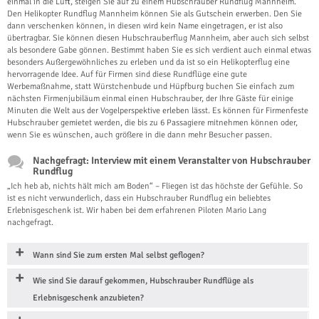
einmal in die Luft, steigen Sie auf zu einem Hubschrauber Rundflug Mannheim.
Den Helikopter Rundflug Mannheim können Sie als Gutschein erwerben. Den Sie
dann verschenken können, in diesen wird kein Name eingetragen, er ist also
übertragbar. Sie können diesen Hubschrauberflug Mannheim, aber auch sich selbst
als besondere Gabe gönnen. Bestimmt haben Sie es sich verdient auch einmal etwas
besonders Außergewöhnliches zu erleben und da ist so ein Helikopterflug eine
hervorragende Idee. Auf für Firmen sind diese Rundflüge eine gute
Werbemaßnahme, statt Würstchenbude und Hüpfburg buchen Sie einfach zum
nächsten Firmenjubiläum einmal einen Hubschrauber, der Ihre Gäste für einige
Minuten die Welt aus der Vogelperspektive erleben lässt. Es können für Firmenfeste
Hubschrauber gemietet werden, die bis zu 6 Passagiere mitnehmen können oder,
wenn Sie es wünschen, auch größere in die dann mehr Besucher passen.
Nachgefragt: Interview mit einem Veranstalter von Hubschrauber
Rundflug
„Ich heb ab, nichts hält mich am Boden“ – Fliegen ist das höchste der Gefühle. So
ist es nicht verwunderlich, dass ein Hubschrauber Rundflug ein beliebtes
Erlebnisgeschenk ist. Wir haben bei dem erfahrenen Piloten Mario Lang
nachgefragt.
Wann sind Sie zum ersten Mal selbst geflogen?
Wie sind Sie darauf gekommen, Hubschrauber Rundflüge als
Erlebnisgeschenk anzubieten?