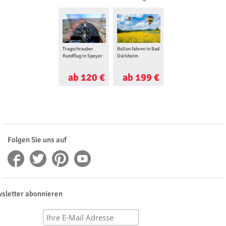
Tragschrauber
Ballon fahren in Bad
Rundflug in Speyer
Dürkheim
ab 120 €
ab 199 €
Folgen Sie uns auf
sletter abonnieren