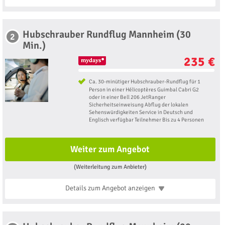
Hubschrauber Rundflug Mannheim (30
2
Min.)
235 €
Ca. 30-minütiger Hubschrauber-Rundflug für 1
Person in einer Hélicoptères Guimbal Cabri G2
oder in einer Bell 206 JetRanger
Sicherheitseinweisung Abflug der lokalen
Sehenswürdigkeiten Service in Deutsch und
Englisch verfügbar Teilnehmer Bis zu 4 Personen
Weiter zum Angebot
(Weiterleitung zum Anbieter)
Details zum Angebot
anzeigen