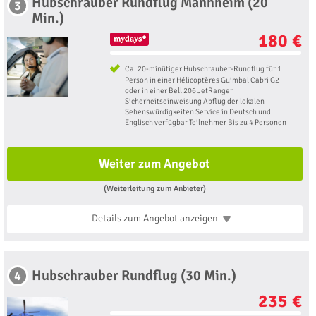
Hubschrauber Rundflug Mannheim (20
3
Min.)
180 €
Ca. 20-minütiger Hubschrauber-Rundflug für 1
Person in einer Hélicoptères Guimbal Cabri G2
oder in einer Bell 206 JetRanger
Sicherheitseinweisung Abflug der lokalen
Sehenswürdigkeiten Service in Deutsch und
Englisch verfügbar Teilnehmer Bis zu 4 Personen
Weiter zum Angebot
(Weiterleitung zum Anbieter)
Details zum Angebot
anzeigen
Hubschrauber Rundflug (30 Min.)
4
235 €