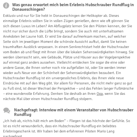
Was genau erwartet mich beim Erlebnis Hubschrauber Rundflug in
Donaueschingen?
Exklusiv und nur für Sie hebt in Donaueschingen der Helikopter ab. Dieses
einmalige Erlebnis sollten Sie in vollen Zügen genießen, denn wie oft gönnen Sie
sich diesen Luxus im Leben? Am Abflugplatz lernen Sie den Piloten kennen, der Sie
nicht nur sicher durch die Lüfte bringt, sondern Sie auch mit unterhaltsamen
Anekdoten bei Laune hält. Er wird Sie darauf aufmerksam machen, auf welcher
Seite sich im jeweiligen Moment die schönste Aussicht auftut, damit Sie keinen
traumhaften Ausblick verpassen. In einem Senkrechtstart hebt der Hubschrauber
vom Boden ab und fliegt mit Ihnen über die lokalen Sehenswürdigkeiten hinweg. Sie
werden überrascht sein, wie Gebäude, Plätze und Häuser aus der Vogelperspektive
auf einmal ganz anders aussehen. Vielleicht entdecken Sie sogar die eine oder
andere Gasse, die Ihnen vorher noch nie aufgefallen ist, oder Sie werden immer
wieder aufs Neue von der Schönheit der Sehenswürdigkeiten bezaubert. Ein
Hubschrauber Rundflug ist ein unvergessliches Erlebnis, das Ihnen viele neue
Eindrücke mit auf den Weg gibt. Vor allem für Personen, die nicht mehr ganz so gut
zu Fuß sind, ist dieser Wechsel der Perspektive – und das Fehlen langer Fußmärsche
– eine wundervolle Erfahrung. Denken Sie deshalb an Ihren
Opa
, wenn Sie das
nächste Mal über einen Hubschrauber Rundflug stolpern.
Nachgefragt: Interview mit einem Veranstalter von Hubschrauber
Rundflug
„Ich heb ab, nichts hält mich am Boden“ – Fliegen ist das höchste der Gefühle. So
ist es nicht verwunderlich, dass ein Hubschrauber Rundflug ein beliebtes
Erlebnisgeschenk ist. Wir haben bei dem erfahrenen Piloten Mario Lang
nachgefragt.