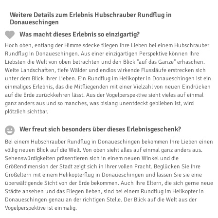
Weitere Details zum Erlebnis Hubschrauber Rundflug in
Donaueschingen
Was macht dieses Erlebnis so einzigartig?
Hoch oben, entlang der Himmelsdecke fliegen Ihre Lieben bei einem Hubschrauber
Rundflug in Donaueschingen. Aus einer einzigartigen Perspektive können Ihre
Liebsten die Welt von oben betrachten und den Blick "auf das Ganze" erhaschen.
Weite Landschaften, tiefe Wälder und endlos wirkende Flussläufe erstrecken sich
unter dem Blick Ihrer Lieben. Ein Rundflug im Helikopter in Donaueschingen ist ein
einmaliges Erlebnis, das die Mitfliegenden mit einer Vielzahl von neuen Eindrücken
auf die Erde zurückkehren lässt. Aus der Vogelperspektive sieht vieles auf einmal
ganz anders aus und so manches, was bislang unentdeckt geblieben ist, wird
plötzlich sichtbar.
Wer freut sich besonders über dieses Erlebnisgeschenk?
Bei einem Hubschrauber Rundflug in Donaueschingen bekommen Ihre Lieben einen
völlig neuen Blick auf die Welt. Von oben sieht alles auf einmal ganz anders aus.
Sehenswürdigkeiten präsentieren sich in einem neuen Winkel und die
Größendimension der Stadt zeigt sich in ihrer vollen Pracht. Beglücken Sie Ihre
Großeltern mit einem Helikopterflug in Donaueschingen und lassen Sie sie eine
überwältigende Sicht von der Erde bekommen. Auch Ihre Eltern, die sich gerne neue
Städte ansehen und das Fliegen lieben, sind bei einem Rundflug im Helikopter in
Donaueschingen genau an der richtigen Stelle. Der Blick auf die Welt aus der
Vogelperspektive ist einmalig.