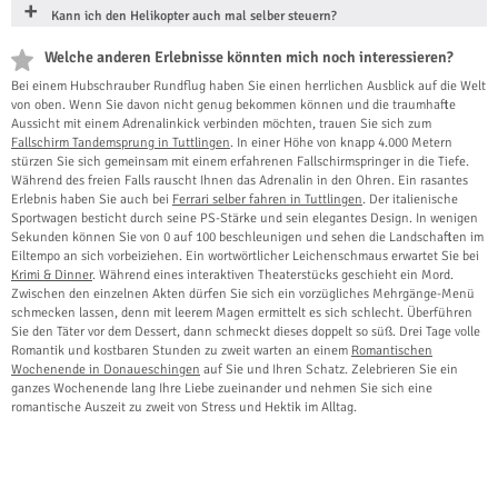
Kann ich den Helikopter auch mal selber steuern?
Welche anderen Erlebnisse könnten mich noch interessieren?
Bei einem Hubschrauber Rundflug haben Sie einen herrlichen Ausblick auf die Welt
von oben. Wenn Sie davon nicht genug bekommen können und die traumhafte
Aussicht mit einem Adrenalinkick verbinden möchten, trauen Sie sich zum
Fallschirm Tandemsprung in Tuttlingen
. In einer Höhe von knapp 4.000 Metern
stürzen Sie sich gemeinsam mit einem erfahrenen Fallschirmspringer in die Tiefe.
Während des freien Falls rauscht Ihnen das Adrenalin in den Ohren. Ein rasantes
Erlebnis haben Sie auch bei
Ferrari selber fahren in Tuttlingen
. Der italienische
Sportwagen besticht durch seine PS-Stärke und sein elegantes Design. In wenigen
Sekunden können Sie von 0 auf 100 beschleunigen und sehen die Landschaften im
Eiltempo an sich vorbeiziehen. Ein wortwörtlicher Leichenschmaus erwartet Sie bei
Krimi & Dinner
. Während eines interaktiven Theaterstücks geschieht ein Mord.
Zwischen den einzelnen Akten dürfen Sie sich ein vorzügliches Mehrgänge-Menü
schmecken lassen, denn mit leerem Magen ermittelt es sich schlecht. Überführen
Sie den Täter vor dem Dessert, dann schmeckt dieses doppelt so süß. Drei Tage volle
Romantik und kostbaren Stunden zu zweit warten an einem
Romantischen
Wochenende in Donaueschingen
auf Sie und Ihren Schatz. Zelebrieren Sie ein
ganzes Wochenende lang Ihre Liebe zueinander und nehmen Sie sich eine
romantische Auszeit zu zweit von Stress und Hektik im Alltag.