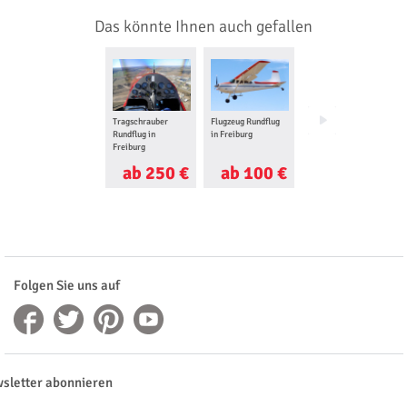
Das könnte Ihnen auch gefallen
Tragschrauber
Flugzeug Rundflug
Ballon fahren in
Rundflug in
in Freiburg
Freiburg
Freiburg
ab 250 €
ab 100 €
ab 199 €
Folgen Sie uns auf
sletter abonnieren