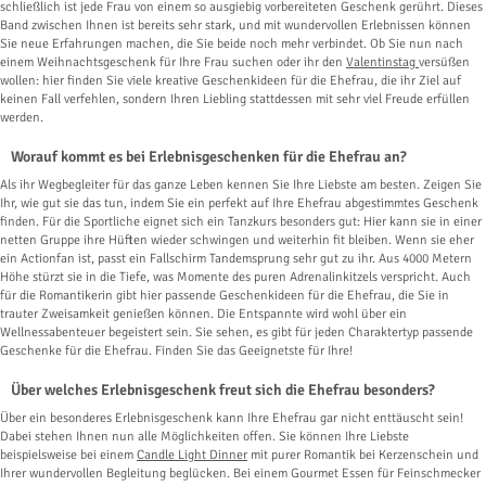
schließlich ist jede Frau von einem so ausgiebig vorbereiteten Geschenk gerührt. Dieses
Band zwischen Ihnen ist bereits sehr stark, und mit wundervollen Erlebnissen können
Sie neue Erfahrungen machen, die Sie beide noch mehr verbindet. Ob Sie nun nach
einem Weihnachtsgeschenk für Ihre Frau suchen oder ihr den
Valentinstag
versüßen
wollen: hier finden Sie viele kreative Geschenkideen für die Ehefrau, die ihr Ziel auf
keinen Fall verfehlen, sondern Ihren Liebling stattdessen mit sehr viel Freude erfüllen
werden.
Worauf kommt es bei Erlebnisgeschenken für die Ehefrau an?
Als ihr Wegbegleiter für das ganze Leben kennen Sie Ihre Liebste am besten. Zeigen Sie
Ihr, wie gut sie das tun, indem Sie ein perfekt auf Ihre Ehefrau abgestimmtes Geschenk
finden. Für die Sportliche eignet sich ein Tanzkurs besonders gut: Hier kann sie in einer
netten Gruppe ihre Hüften wieder schwingen und weiterhin fit bleiben. Wenn sie eher
ein Actionfan ist, passt ein Fallschirm Tandemsprung sehr gut zu ihr. Aus 4000 Metern
Höhe stürzt sie in die Tiefe, was Momente des puren Adrenalinkitzels verspricht. Auch
für die Romantikerin gibt hier passende Geschenkideen für die Ehefrau, die Sie in
trauter Zweisamkeit genießen können. Die Entspannte wird wohl über ein
Wellnessabenteuer begeistert sein. Sie sehen, es gibt für jeden Charaktertyp passende
Geschenke für die Ehefrau. Finden Sie das Geeignetste für Ihre!
Über welches Erlebnisgeschenk freut sich die Ehefrau besonders?
Über ein besonderes Erlebnisgeschenk kann Ihre Ehefrau gar nicht enttäuscht sein!
Dabei stehen Ihnen nun alle Möglichkeiten offen. Sie können Ihre Liebste
beispielsweise bei einem
Candle Light Dinner
mit purer Romantik bei Kerzenschein und
Ihrer wundervollen Begleitung beglücken. Bei einem Gourmet Essen für Feinschmecker