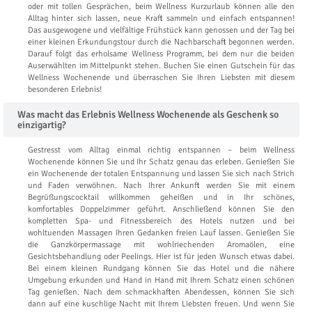
oder mit tollen Gesprächen, beim Wellness Kurzurlaub können alle den
Alltag hinter sich lassen, neue Kraft sammeln und einfach entspannen!
Das ausgewogene und vielfältige Frühstück kann genossen und der Tag bei
einer kleinen Erkundungstour durch die Nachbarschaft begonnen werden.
Darauf folgt das erholsame Wellness Programm, bei dem nur die beiden
Auserwählten im Mittelpunkt stehen. Buchen Sie einen Gutschein für das
Wellness Wochenende und überraschen Sie Ihren Liebsten mit diesem
besonderen Erlebnis!
Was macht das Erlebnis Wellness Wochenende als Geschenk so
einzigartig?
Gestresst vom Alltag einmal richtig entspannen – beim Wellness
Wochenende können Sie und Ihr Schatz genau das erleben. Genießen Sie
ein Wochenende der totalen Entspannung und lassen Sie sich nach Strich
und Faden verwöhnen. Nach Ihrer Ankunft werden Sie mit einem
Begrüßungscocktail willkommen geheißen und in Ihr schönes,
komfortables Doppelzimmer geführt. Anschließend können Sie den
kompletten Spa- und Fitnessbereich des Hotels nutzen und bei
wohltuenden Massagen Ihren Gedanken freien Lauf lassen. Genießen Sie
die Ganzkörpermassage mit wohlriechenden Aromaölen, eine
Gesichtsbehandlung oder Peelings. Hier ist für jeden Wunsch etwas dabei.
Bei einem kleinen Rundgang können Sie das Hotel und die nähere
Umgebung erkunden und Hand in Hand mit Ihrem Schatz einen schönen
Tag genießen. Nach dem schmackhaften Abendessen, können Sie sich
dann auf eine kuschlige Nacht mit Ihrem Liebsten freuen. Und wenn Sie