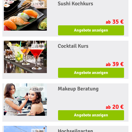
Sushi Kochkurs
379
35 €
ab
Angebote anzeigen
Cocktail Kurs
291
39 €
ab
Angebote anzeigen
Makeup Beratung
334
20 €
ab
Angebote anzeigen
Hochseilgarten
319