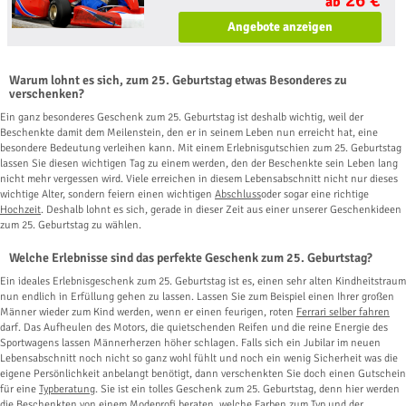
ab
Angebote anzeigen
Warum lohnt es sich, zum 25. Geburtstag etwas Besonderes zu
verschenken?
Ein ganz besonderes Geschenk zum 25. Geburtstag ist deshalb wichtig, weil der
Beschenkte damit dem Meilenstein, den er in seinem Leben nun erreicht hat, eine
besondere Bedeutung verleihen kann. Mit einem Erlebnisgutschien zum 25. Geburtstag
lassen Sie diesen wichtigen Tag zu einem werden, den der Beschenkte sein Leben lang
nicht mehr vergessen wird. Viele erreichen in diesem Lebensabschnitt nicht nur dieses
wichtige Alter, sondern feiern einen wichtigen
Abschluss
oder sogar eine richtige
Hochzeit
. Deshalb lohnt es sich, gerade in dieser Zeit aus einer unserer Geschenkideen
zum 25. Geburtstag zu wählen.
Welche Erlebnisse sind das perfekte Geschenk zum 25. Geburtstag?
Ein ideales Erlebnisgeschenk zum 25. Geburtstag ist es, einen sehr alten Kindheitstraum
nun endlich in Erfüllung gehen zu lassen. Lassen Sie zum Beispiel einen Ihrer großen
Männer wieder zum Kind werden, wenn er einen feurigen, roten
Ferrari selber fahren
darf. Das Aufheulen des Motors, die quietschenden Reifen und die reine Energie des
Sportwagens lassen Männerherzen höher schlagen. Falls sich ein Jubilar im neuen
Lebensabschnitt noch nicht so ganz wohl fühlt und noch ein wenig Sicherheit was die
eigene Persönlichkeit anbelangt benötigt, dann verschenkten Sie doch einen Gutschein
für eine
Typberatung
. Sie ist ein tolles Geschenk zum 25. Geburtstag, denn hier werden
die Beschenkten von einem Modeprofi beraten, welche Farben zum Typ und der