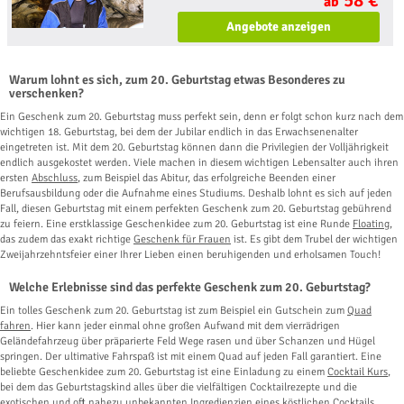
ab
Angebote anzeigen
Warum lohnt es sich, zum 20. Geburtstag etwas Besonderes zu
verschenken?
Ein Geschenk zum 20. Geburtstag muss perfekt sein, denn er folgt schon kurz nach dem
wichtigen 18. Geburtstag, bei dem der Jubilar endlich in das Erwachsenenalter
eingetreten ist. Mit dem 20. Geburtstag können dann die Privilegien der Volljährigkeit
endlich ausgekostet werden. Viele machen in diesem wichtigen Lebensalter auch ihren
ersten
Abschluss
, zum Beispiel das Abitur, das erfolgreiche Beenden einer
Berufsausbildung oder die Aufnahme eines Studiums. Deshalb lohnt es sich auf jeden
Fall, diesen Geburtstag mit einem perfekten Geschenk zum 20. Geburtstag gebührend
zu feiern. Eine erstklassige Geschenkidee zum 20. Geburtstag ist eine Runde
Floating
,
das zudem das exakt richtige
Geschenk für Frauen
ist. Es gibt dem Trubel der wichtigen
Zweijahrzehntsfeier einer Ihrer Lieben einen beruhigenden und erholsamen Touch!
Welche Erlebnisse sind das perfekte Geschenk zum 20. Geburtstag?
Ein tolles Geschenk zum 20. Geburtstag ist zum Beispiel ein Gutschein zum
Quad
fahren
. Hier kann jeder einmal ohne großen Aufwand mit dem vierrädrigen
Geländefahrzeug über präparierte Feld Wege rasen und über Schanzen und Hügel
springen. Der ultimative Fahrspaß ist mit einem Quad auf jeden Fall garantiert. Eine
beliebte Geschenkidee zum 20. Geburtstag ist eine Einladung zu einem
Cocktail Kurs
,
bei dem das Geburtstagskind alles über die vielfältigen Cocktailrezepte und die
exotischen und oft nahezu unbekannten Ingredienzien eines köstlichen Cocktails