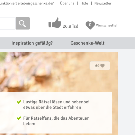
unktioniert erlebnisgeschenke.de?
Über uns
Hilfe
Newsletter
0
Wunschzettel
26,8 Tsd.
Inspiration gefällig?
Geschenke-Welt
60
Lustige Rätsel lösen und nebenbei
etwas über die Stadt erfahren
e
Für Rätselfans, die das Abenteuer
lieben