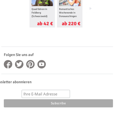
Quad fahren in
Romantisches
Fotografie
Feldberg
Wochenende in
Workshop in
(Schwarzwald)
Donaueschingen
Göppingen
ab 42 €
ab 220 €
ab 70 €
Folgen Sie uns auf
sletter abonnieren