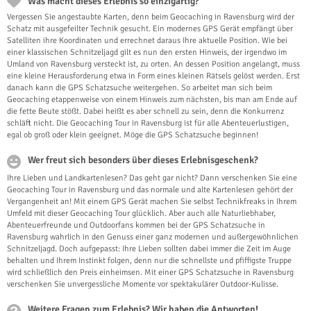
Was macht dieses Erlebnis so einzigartig?
Vergessen Sie angestaubte Karten, denn beim Geocaching in Ravensburg wird der
Schatz mit ausgefeilter Technik gesucht. Ein modernes GPS Gerät empfängt über
Satelliten ihre Koordinaten und errechnet daraus Ihre aktuelle Position. Wie bei
einer klassischen Schnitzeljagd gilt es nun den ersten Hinweis, der irgendwo im
Umland von Ravensburg versteckt ist, zu orten. An dessen Position angelangt, muss
eine kleine Herausforderung etwa in Form eines kleinen Rätsels gelöst werden. Erst
danach kann die GPS Schatzsuche weitergehen. So arbeitet man sich beim
Geocaching etappenweise von einem Hinweis zum nächsten, bis man am Ende auf
die fette Beute stößt. Dabei heißt es aber schnell zu sein, denn die Konkurrenz
schläft nicht. Die Geocaching Tour in Ravensburg ist für alle Abenteuerlustigen,
egal ob groß oder klein geeignet. Möge die GPS Schatzsuche beginnen!
Wer freut sich besonders über dieses Erlebnisgeschenk?
Ihre Lieben und Landkartenlesen? Das geht gar nicht? Dann verschenken Sie eine
Geocaching Tour in Ravensburg und das normale und alte Kartenlesen gehört der
Vergangenheit an! Mit einem GPS Gerät machen Sie selbst Technikfreaks in Ihrem
Umfeld mit dieser Geocaching Tour glücklich. Aber auch alle Naturliebhaber,
Abenteuerfreunde und Outdoorfans kommen bei der GPS Schatzsuche in
Ravensburg wahrlich in den Genuss einer ganz modernen und außergewöhnlichen
Schnitzeljagd. Doch aufgepasst: Ihre Lieben sollten dabei immer die Zeit im Auge
behalten und Ihrem Instinkt folgen, denn nur die schnellste und pfiffigste Truppe
wird schließlich den Preis einheimsen. Mit einer GPS Schatzsuche in Ravensburg
verschenken Sie unvergessliche Momente vor spektakulärer Outdoor-Kulisse.
Weitere Fragen zum Erlebnis? Wir haben die Antworten!