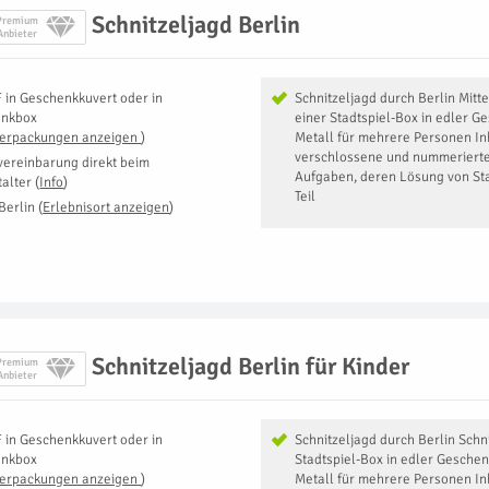
Schnitzeljagd Berlin
Premium
Anbieter
F
in
Geschenkkuvert oder in
Schnitzeljagd durch Berlin Mitt
enkbox
einer Stadtspiel-Box in edler 
Verpackungen anzeigen
)
Metall für mehrere Personen Inh
verschlossene und nummeriert
vereinbarung direkt beim
Aufgaben, deren Lösung von Stat
talter
(
Info
)
Teil
Berlin
(
Erlebnisort anzeigen
)
Schnitzeljagd Berlin für Kinder
Premium
Anbieter
F
in
Geschenkkuvert oder in
Schnitzeljagd durch Berlin Schn
enkbox
Stadtspiel-Box in edler Gesche
Verpackungen anzeigen
)
Metall für mehrere Personen Inh