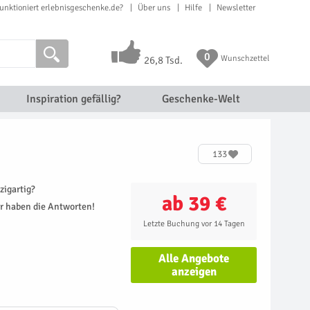
unktioniert erlebnisgeschenke.de?
Über uns
Hilfe
Newsletter
0
Wunschzettel
26,8 Tsd.
Inspiration gefällig?
Geschenke-Welt
133
zigartig?
ab 39 €
r haben die Antworten!
Letzte Buchung vor 14 Tagen
Alle Angebote
anzeigen