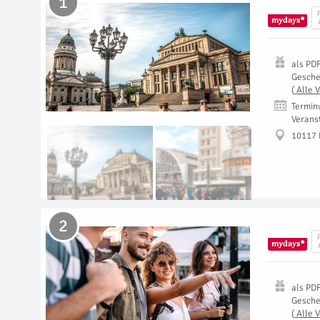
1
als
PD
Gesch
(
Alle 
Termin
Verans
10117 
2
als
PD
Gesch
(
Alle 