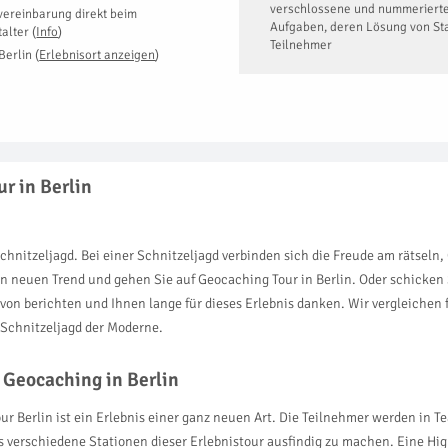
verschlossene und nummeriert
vereinbarung direkt beim
Aufgaben, deren Lösung von Stat
talter
(
Info
)
Teilnehmer
Berlin
(
Erlebnisort anzeigen
)
r in Berlin
chnitzeljagd. Bei einer Schnitzeljagd verbinden sich die Freude am rätseln
sen neuen Trend und gehen Sie auf Geocaching Tour in Berlin. Oder schicken
avon berichten und Ihnen lange für dieses Erlebnis danken. Wir vergleiche
 Schnitzeljagd der Moderne.
 Geocaching in Berlin
r Berlin ist ein Erlebnis einer ganz neuen Art. Die Teilnehmer werden in T
 verschiedene Stationen dieser Erlebnistour ausfindig zu machen. Eine Hi