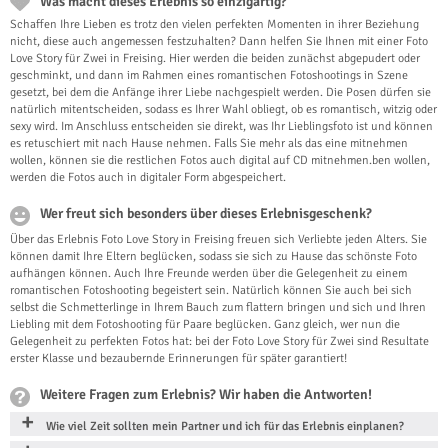
Was macht dieses Erlebnis so einzigartig?
Schaffen Ihre Lieben es trotz den vielen perfekten Momenten in ihrer Beziehung
nicht, diese auch angemessen festzuhalten? Dann helfen Sie Ihnen mit einer Foto
Love Story für Zwei in Freising. Hier werden die beiden zunächst abgepudert oder
geschminkt, und dann im Rahmen eines romantischen Fotoshootings in Szene
gesetzt, bei dem die Anfänge ihrer Liebe nachgespielt werden. Die Posen dürfen sie
natürlich mitentscheiden, sodass es Ihrer Wahl obliegt, ob es romantisch, witzig oder
sexy wird. Im Anschluss entscheiden sie direkt, was Ihr Lieblingsfoto ist und können
es retuschiert mit nach Hause nehmen. Falls Sie mehr als das eine mitnehmen
wollen, können sie die restlichen Fotos auch digital auf CD mitnehmen.ben wollen,
werden die Fotos auch in digitaler Form abgespeichert.
Wer freut sich besonders über dieses Erlebnisgeschenk?
Über das Erlebnis Foto Love Story in Freising freuen sich Verliebte jeden Alters. Sie
können damit Ihre Eltern beglücken, sodass sie sich zu Hause das schönste Foto
aufhängen können. Auch Ihre Freunde werden über die Gelegenheit zu einem
romantischen Fotoshooting begeistert sein. Natürlich können Sie auch bei sich
selbst die Schmetterlinge in Ihrem Bauch zum flattern bringen und sich und Ihren
Liebling mit dem Fotoshooting für Paare beglücken. Ganz gleich, wer nun die
Gelegenheit zu perfekten Fotos hat: bei der Foto Love Story für Zwei sind Resultate
erster Klasse und bezaubernde Erinnerungen für später garantiert!
Weitere Fragen zum Erlebnis? Wir haben die Antworten!
Wie viel Zeit sollten mein Partner und ich für das Erlebnis einplanen?