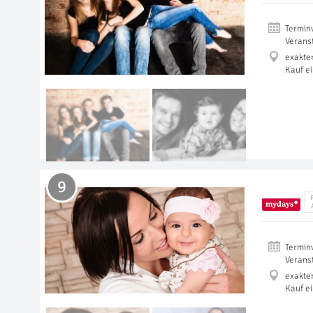
Termin
Verans
exakte
Kauf e
9
Termin
Verans
exakte
Kauf e