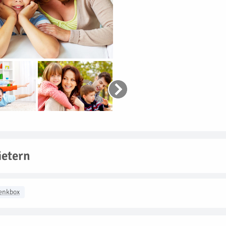
etern
enkbox