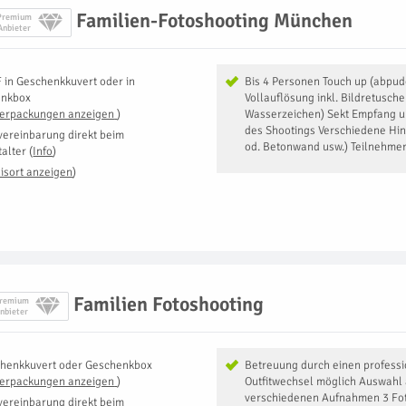
Familien-Fotoshooting München
Premium
Anbieter
F
in
Geschenkkuvert oder in
Bis 4 Personen Touch up (abpuder
enkbox
Vollauflösung inkl. Bildretusche 
Verpackungen anzeigen
)
Wasserzeichen) Sekt Empfang 
des Shootings Verschiedene Hi
vereinbarung direkt beim
od. Betonwand usw.) Teilnehmer
talter
(
Info
)
isort anzeigen
)
Familien Fotoshooting
remium
nbieter
henkkuvert oder Geschenkbox
Betreuung durch einen professi
Verpackungen anzeigen
)
Outfitwechsel möglich Auswahl 
verschiedenen Aufnahmen 3 Fot
vereinbarung direkt beim