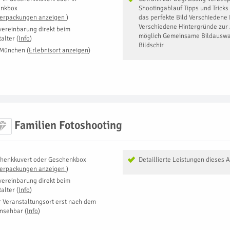
enkbox
Shootingablauf Tipps und Tricks
Verpackungen anzeigen
)
das perfekte Bild Verschiedene 
Verschiedene Hintergründe zur
vereinbarung direkt beim
möglich Gemeinsame Bildauswa
talter
(
Info
)
Bildschir
 München
(
Erlebnisort anzeigen
)
Familien Fotoshooting
henkkuvert oder Geschenkbox
Detaillierte Leistungen dieses 
Verpackungen anzeigen
)
vereinbarung direkt beim
talter
(
Info
)
r Veranstaltungsort erst nach dem
insehbar
(
Info
)