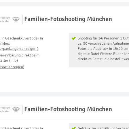
Familien-Fotoshooting München
Premium
Anbieter
F
in
Geschenkkuvert oder in
Shooting für 1-6 Personen 1 Ou
enkbox
ca. 50 verschiedenen Aufnahme
Verpackungen anzeigen
)
Fotos als Ausdruck in 15x20 cm 
digitale Datei Weitere Bilder k
vereinbarung direkt beim
direkt im Fotostudio bestellt w
talter
(
Info
)
isort anzeigen
)
Familien-Fotoshooting München
Premium
Anbieter
F
in
Geschenkkuvert oder in
Getränk zur Begrüßung Vorbes