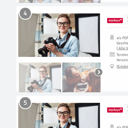
4
als
PD
Gesch
(
Alle 
Termin
Verans
(
Erlebn
5
als
PD