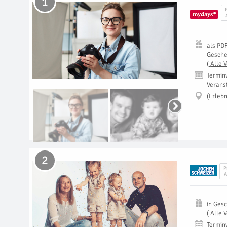
1
als
PD
Gesch
(
Alle 
Termin
Verans
(
Erlebn
2
P
A
in
Gesc
(
Alle 
Termin