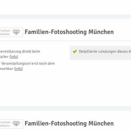
Familien-Fotoshooting München
Premium
Anbieter
vereinbarung direkt beim
Detaillierte Leistungen dieses 
talter
(
Info
)
r Veranstaltungsort erst nach dem
insehbar
(
Info
)
Familien-Fotoshooting München
Premium
Anbieter