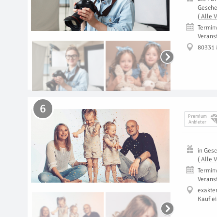
Gesch
(
Alle 
Termin
Verans
80331
6
Premium
Anbieter
in
Gesc
(
Alle 
Termin
Verans
exakte
Kauf e