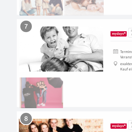
7
Termin
Verans
exakte
Kauf e
8