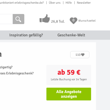
unktioniert erlebnisgeschenke.de?
Über uns
Hilfe
Newsletter
0
Wunschzettel
26,8 Tsd.
Inspiration gefällig?
Geschenke-Welt
n
110
zigartig?
ab 59 €
ieses Erlebnisgeschenk?
Letzte Buchung vor 14 Tagen
Alle Angebote
anzeigen