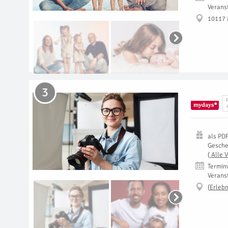
Verans
10117
3
als
PD
Gesch
(
Alle 
Termin
Verans
(
Erlebn