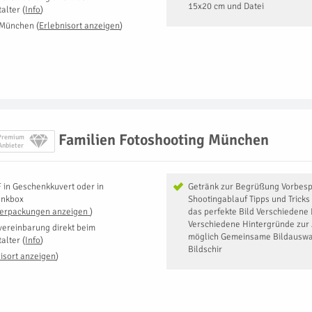
15x20 cm und Datei
talter
(
Info
)
 München
(
Erlebnisort anzeigen
)
Familien Fotoshooting München
Premium
Anbieter
F
in
Geschenkkuvert oder in
Getränk zur Begrüßung Vorbes
enkbox
Shootingablauf Tipps und Tricks
Verpackungen anzeigen
)
das perfekte Bild Verschiedene 
Verschiedene Hintergründe zur
vereinbarung direkt beim
möglich Gemeinsame Bildauswa
talter
(
Info
)
Bildschir
isort anzeigen
)