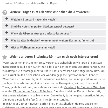
Frankreich" fühlen - und das mitten in Bayern!
Weitere Fragen zum Erlebnis? Wir haben die Antworten!
Welchen Standard haben die Hotels?
Sind die Hotels in großen Städten zentral gelegen?
Wie viele Übernachtungen umfasst das Angebot?
Was ist alles inklusive? Kommen noch weitere Kosten auf mich zu?
Gibt es Wellnessangebote im Hotel?
Welche anderen Erlebnisse könnten mich noch interessieren?
Wenn Sie schon in München sind, werden Sie sicherlich an weiteren Erlebnissen
interessiert sein, die den Aufenthalt oder auch den nächsten versüßen können. Wie
zum Beispiel ein
Massagekurs für Paare
: Hier erlernt man das nötige Know-How, um
sich zurück in den heimischen vier Wänden gegenseitig verwöhnen zu können.
Wenn Sie nicht ortskundig sind und wissen möchten, wo Sie ungestört kulinarische
Hochgenüsse erfahren und eine romantische Atmosphäre, während Speis und
Trank, genießen können, empfehlen wir Ihnen ein
Candle Light Dinner in München
oder das
Dinner in the Dark in München
. Das eine findet bei Kerzenschein statt,
,das andere wiederum in vollkommener Dunkelheit, das eine ganz neuartige Art des
Dinierens darstellt, die fast (!) all Ihre Sinne anspricht.
Beim
Krimi & Dinner
hingegen dürfen Sie sich als Sherlock Holmes und seinen
Gefährten Watson ausgeben: Auf der Jagd nach dem Mörder, stößt man auf wahre