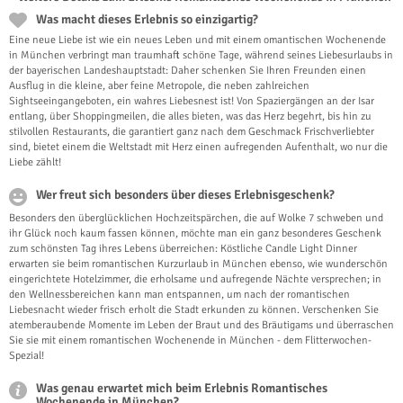
Was macht dieses Erlebnis so einzigartig?
Eine neue Liebe ist wie ein neues Leben und mit einem omantischen Wochenende
in München verbringt man traumhaft schöne Tage, während seines Liebesurlaubs in
der bayerischen Landeshauptstadt: Daher schenken Sie Ihren Freunden einen
Ausflug in die kleine, aber feine Metropole, die neben zahlreichen
Sightseeingangeboten, ein wahres Liebesnest ist! Von Spaziergängen an der Isar
entlang, über Shoppingmeilen, die alles bieten, was das Herz begehrt, bis hin zu
stilvollen Restaurants, die garantiert ganz nach dem Geschmack Frischverliebter
sind, bietet einem die Weltstadt mit Herz einen aufregenden Aufenthalt, wo nur die
Liebe zählt!
Wer freut sich besonders über dieses Erlebnisgeschenk?
Besonders den überglücklichen Hochzeitspärchen, die auf Wolke 7 schweben und
ihr Glück noch kaum fassen können, möchte man ein ganz besonderes Geschenk
zum schönsten Tag ihres Lebens überreichen: Köstliche Candle Light Dinner
erwarten sie beim romantischen Kurzurlaub in München ebenso, wie wunderschön
eingerichtete Hotelzimmer, die erholsame und aufregende Nächte versprechen; in
den Wellnessbereichen kann man entspannen, um nach der romantischen
Liebesnacht wieder frisch erholt die Stadt erkunden zu können. Verschenken Sie
atemberaubende Momente im Leben der Braut und des Bräutigams und überraschen
Sie sie mit einem romantischen Wochenende in München - dem Flitterwochen-
Spezial!
Was genau erwartet mich beim Erlebnis Romantisches
Wochenende in München?