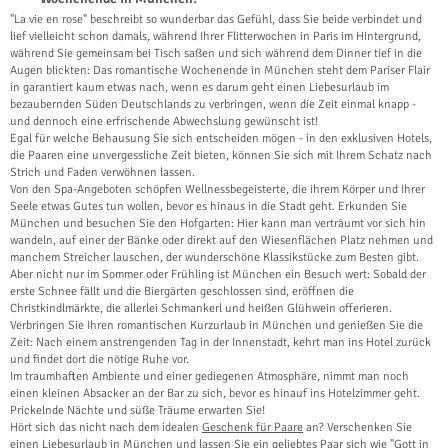
"La vie en rose" beschreibt so wunderbar das Gefühl, dass Sie beide verbindet und
lief vielleicht schon damals, während Ihrer Flitterwochen in Paris im Hintergrund,
während Sie gemeinsam bei Tisch saßen und sich während dem Dinner tief in die
Augen blickten: Das romantische Wochenende in München steht dem Pariser Flair
in garantiert kaum etwas nach, wenn es darum geht einen Liebesurlaub im
bezaubernden Süden Deutschlands zu verbringen, wenn die Zeit einmal knapp -
und dennoch eine erfrischende Abwechslung gewünscht ist!
Egal für welche Behausung Sie sich entscheiden mögen - in den exklusiven Hotels,
die Paaren eine unvergessliche Zeit bieten, können Sie sich mit Ihrem Schatz nach
Strich und Faden verwöhnen lassen.
Von den Spa-Angeboten schöpfen Wellnessbegeisterte, die ihrem Körper und Ihrer
Seele etwas Gutes tun wollen, bevor es hinaus in die Stadt geht. Erkunden Sie
München und besuchen Sie den Hofgarten: Hier kann man verträumt vor sich hin
wandeln, auf einer der Bänke oder direkt auf den Wiesenflächen Platz nehmen und
manchem Streicher lauschen, der wunderschöne Klassikstücke zum Besten gibt.
Aber nicht nur im Sommer oder Frühling ist München ein Besuch wert: Sobald der
erste Schnee fällt und die Biergärten geschlossen sind, eröffnen die
Christkindlmärkte, die allerlei Schmankerl und heißen Glühwein offerieren.
Verbringen Sie Ihren romantischen Kurzurlaub in München und genießen Sie die
Zeit: Nach einem anstrengenden Tag in der Innenstadt, kehrt man ins Hotel zurück
und findet dort die nötige Ruhe vor.
Im traumhaften Ambiente und einer gediegenen Atmosphäre, nimmt man noch
einen kleinen Absacker an der Bar zu sich, bevor es hinauf ins Hotelzimmer geht.
Prickelnde Nächte und süße Träume erwarten Sie!
Hört sich das nicht nach dem idealen
Geschenk für Paare
an? Verschenken Sie
einen Liebesurlaub in München und lassen Sie ein geliebtes Paar sich wie "Gott in