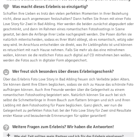
Was macht dieses Erlebnis so einzigartig?
Schaffen Ihre Lieben es trotz den vielen perfekten Momenten in ihrer Beziehung
nicht, diese auch angemessen festzuhalten? Dann helfen Sie Ihnen mit einer Foto
Love Story für Zwei in Bad Aibling. Hier werden die beiden zunächst abgepudert oder
geschminkt, und dann im Rahmen eines romantischen Fotoshootings in Szene
gesetzt, bei dem die Anfänge ihrer Liebe nachgespielt werden. Die Posen dürfen sie
natürlich mitentscheiden, sodass es Ihrer Wahl obliegt, ob es romantisch, witzig oder
sexy wird. Im Anschluss entscheiden sie direkt, was Ihr Lieblingsfoto ist und können
es retuschiert mit nach Hause nehmen. Falls Sie mehr als das eine mitnehmen
wollen, können sie die restlichen Fotos auch digital auf CD mitnehmen.ben wollen,
werden die Fotos auch in digitaler Form abgespeichert.
Wer freut sich besonders über dieses Erlebnisgeschenk?
Über das Erlebnis Foto Love Story in Bad Aibling freuen sich Verliebte jeden Alters.
Sie können damit Ihre Eltern beglücken, sodass sie sich zu Hause das schönste Foto
aufhängen können. Auch Ihre Freunde werden über die Gelegenheit zu einem
romantischen Fotoshooting begeistert sein. Natürlich können Sie auch bei sich
selbst die Schmetterlinge in Ihrem Bauch zum flattern bringen und sich und Ihren
Liebling mit dem Fotoshooting für Paare beglücken. Ganz gleich, wer nun die
Gelegenheit zu perfekten Fotos hat: bei der Foto Love Story für Zwei sind Resultate
erster Klasse und bezaubernde Erinnerungen für später garantiert!
Weitere Fragen zum Erlebnis? Wir haben die Antworten!
Wie viel Zeit sollten mein Partner und ich für das Erlebnis einplanen?