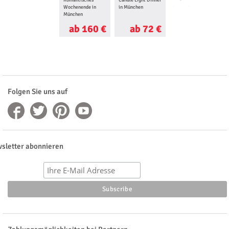
Wochenende in
in München
München
München
ab 160 €
ab 72 €
ab 120 €
Folgen Sie uns auf
sletter abonnieren