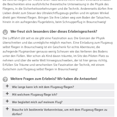
die Beschenkten eine ausführliche theoretische Unterweisung in die Physik des
Fliegens, in die Sicherheitsvorkehrungen und die Technik. Andererseits dürfen Ihre
Lieben direkt zum Steuer des Ultraleichtflugzeugs greifen und im spitzen Winkel
direkt gen Himmel fliegen. Bringen Sie Ihre Lieben weg vom Boden der Tatsachen,
hinein in ein aufregendes Flugerlebnis, beim Schnupperflug in Braunschweig!
Wer freut sich besonders über dieses Erlebnisgeschenk?
Die Luftfahrt übt seit es sie gibt eine Faszination aus: Die Grenzen der Physik
überschreiten und das unmögliche möglich machen. Eine Einladung zum Flugzeug
selbst fliegen in Braunschweig ist ein Geschenk für echte Abenteurer, die
aufregende Flugmanöver genauso wenig Scheuen wie das Verlieren des Bodens
unter den Füßen. Wer schon als Kind davon träumte, im Sitz des Piloten Platz zu
nehmen und über die weite Welt hinwegzuschweben, der ist hier genau richtig.
Erfüllen Sie Träume und verschenken Sie Faszination der Technik, mit einem
Gutschein zum Flugzeug selbst fliegen in Braunschweig!
Weitere Fragen zum Erlebnis? Wir haben die Antworten!
Wie lange kann ich mit dem Flugzeug fliegen?
Mit welchem Flugzeug fliege ich?
Wer begleitet mich auf meinem Flug?
Brauche ich bestimmte Vorkenntnisse, um mit dem Flugzeug fliegen zu
dürfen?