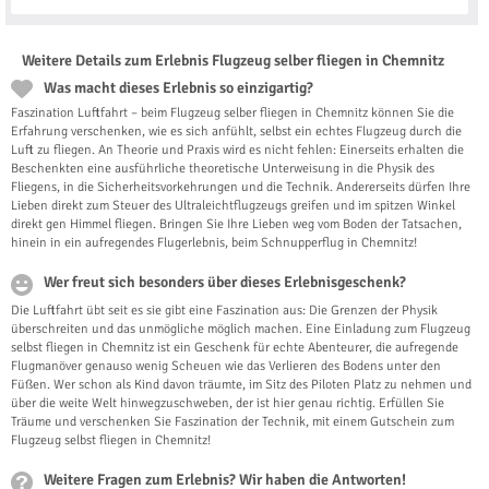
Weitere Details zum Erlebnis Flugzeug selber fliegen in Chemnitz
Was macht dieses Erlebnis so einzigartig?
Faszination Luftfahrt – beim Flugzeug selber fliegen in Chemnitz können Sie die
Erfahrung verschenken, wie es sich anfühlt, selbst ein echtes Flugzeug durch die
Luft zu fliegen. An Theorie und Praxis wird es nicht fehlen: Einerseits erhalten die
Beschenkten eine ausführliche theoretische Unterweisung in die Physik des
Fliegens, in die Sicherheitsvorkehrungen und die Technik. Andererseits dürfen Ihre
Lieben direkt zum Steuer des Ultraleichtflugzeugs greifen und im spitzen Winkel
direkt gen Himmel fliegen. Bringen Sie Ihre Lieben weg vom Boden der Tatsachen,
hinein in ein aufregendes Flugerlebnis, beim Schnupperflug in Chemnitz!
Wer freut sich besonders über dieses Erlebnisgeschenk?
Die Luftfahrt übt seit es sie gibt eine Faszination aus: Die Grenzen der Physik
überschreiten und das unmögliche möglich machen. Eine Einladung zum Flugzeug
selbst fliegen in Chemnitz ist ein Geschenk für echte Abenteurer, die aufregende
Flugmanöver genauso wenig Scheuen wie das Verlieren des Bodens unter den
Füßen. Wer schon als Kind davon träumte, im Sitz des Piloten Platz zu nehmen und
über die weite Welt hinwegzuschweben, der ist hier genau richtig. Erfüllen Sie
Träume und verschenken Sie Faszination der Technik, mit einem Gutschein zum
Flugzeug selbst fliegen in Chemnitz!
Weitere Fragen zum Erlebnis? Wir haben die Antworten!