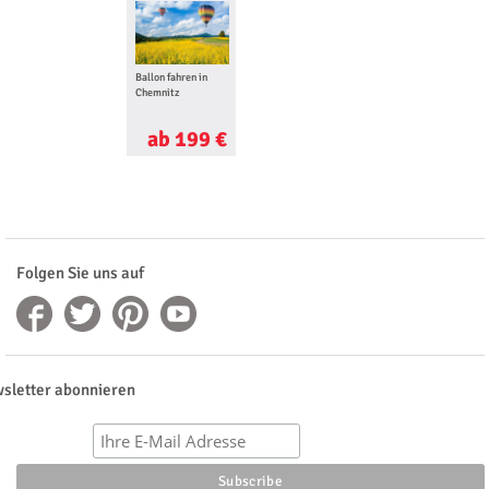
Ballon fahren in
Chemnitz
ab 199 €
Folgen Sie uns auf
sletter abonnieren