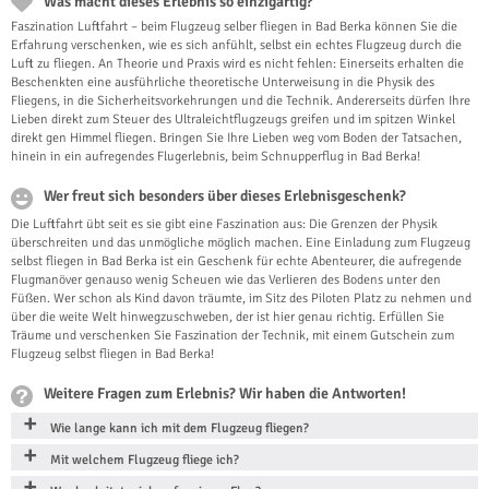
Was macht dieses Erlebnis so einzigartig?
Faszination Luftfahrt – beim Flugzeug selber fliegen in Bad Berka können Sie die
Erfahrung verschenken, wie es sich anfühlt, selbst ein echtes Flugzeug durch die
Luft zu fliegen. An Theorie und Praxis wird es nicht fehlen: Einerseits erhalten die
Beschenkten eine ausführliche theoretische Unterweisung in die Physik des
Fliegens, in die Sicherheitsvorkehrungen und die Technik. Andererseits dürfen Ihre
Lieben direkt zum Steuer des Ultraleichtflugzeugs greifen und im spitzen Winkel
direkt gen Himmel fliegen. Bringen Sie Ihre Lieben weg vom Boden der Tatsachen,
hinein in ein aufregendes Flugerlebnis, beim Schnupperflug in Bad Berka!
Wer freut sich besonders über dieses Erlebnisgeschenk?
Die Luftfahrt übt seit es sie gibt eine Faszination aus: Die Grenzen der Physik
überschreiten und das unmögliche möglich machen. Eine Einladung zum Flugzeug
selbst fliegen in Bad Berka ist ein Geschenk für echte Abenteurer, die aufregende
Flugmanöver genauso wenig Scheuen wie das Verlieren des Bodens unter den
Füßen. Wer schon als Kind davon träumte, im Sitz des Piloten Platz zu nehmen und
über die weite Welt hinwegzuschweben, der ist hier genau richtig. Erfüllen Sie
Träume und verschenken Sie Faszination der Technik, mit einem Gutschein zum
Flugzeug selbst fliegen in Bad Berka!
Weitere Fragen zum Erlebnis? Wir haben die Antworten!
Wie lange kann ich mit dem Flugzeug fliegen?
Mit welchem Flugzeug fliege ich?