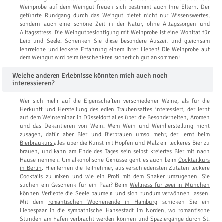
Weinprobe auf dem Weingut freuen sich bestimmt auch Ihre Eltern. Der
geführte Rundgang durch das Weingut bietet nicht nur Wissenswertes,
sondern auch eine schöne Zeit in der Natur, ohne Alltagssorgen und
Alltagsstress. Die Weingutbesichtigung mit Weinprobe ist eine Wohltat für
Leib und Seele. Schenken Sie diese besondere Auszeit und gleichsam
lehrreiche und leckere Erfahrung einem Ihrer Lieben! Die Weinprobe auf
dem Weingut wird beim Beschenkten sicherlich gut ankommen!
Welche anderen Erlebnisse könnten mich auch noch
interessieren?
Wer sich mehr auf die Eigenschaften verschiedener Weine, als für die
Herkunft und Herstellung des edlen Traubensaftes interessiert, der lernt
auf dem
Weinseminar in Düsseldorf
alles über die Besonderheiten, Aromen
und das Dekantieren von Wein. Wem Wein und Weinherstellung nicht
zusagen, dafür aber Bier und Bierbrauen umso mehr, der lernt beim
Bierbraukurs
alles über die Kunst mit Hopfen und Malz ein leckeres Bier zu
brauen, und kann am Ende des Tages sein selbst kreiertes Bier mit nach
Hause nehmen. Um alkoholische Genüsse geht es auch beim
Cocktailkurs
in Berlin
. Hier lernen die Teilnehmer, aus verschiedensten Zutaten leckere
Cocktails zu mixen und wie ein Profi mit dem Shaker umzugehen. Sie
suchen ein Geschenk für ein Paar? Beim
Wellness für zwei in München
können Verliebte die Seele baumeln und sich rundum verwöhnen lassen.
Mit dem
romantischen Wochenende in Hamburg
schicken Sie ein
Liebespaar in die sympathische Hansestadt im Norden, wo romantische
Stunden am Hafen verbracht werden können und Spaziergänge durch St.