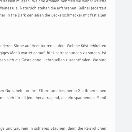
e verlassen müssen. Welche Aromen nehmen sie wahr? Welche
ines u.ä. Natürlich stehen die erfahrenen Kellner jederzeit
ner in the Dark genießen die Leckerschmecker mit fast allen
e anderen Sinne auf Hochtouren laufen. Welche Köstlichkeiten
ges Menü wartet darauf, für Überraschungen zu sorgen. Ist
en sich die Gäste ohne Lichtquellen zurechtfinden: Wo sind
nen Gutschein an Ihre Eltern und bescheren Sie ihnen einen
et sich für all jene hervorragend, die ein spannendes Menü
ge und Gaumen in schieres Staunen, denn die Reisröllchen