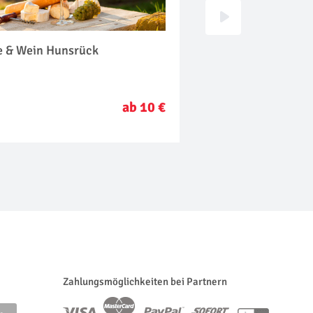
e & Wein Hunsrück
Candle Light Dinne
ab 10 €
Zahlungsmöglichkeiten bei Partnern