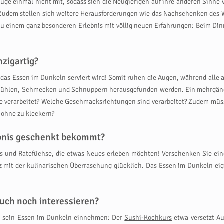
uge einmal nicht mit, sodass sich die Neugierigen auf ihre anderen Sinn
 Zudem stellen sich weitere Herausforderungen wie das Nachschenken des We
 zu einem ganz besonderen Erlebnis mit völlig neuen Erfahrungen: Beim Din
zigartig?
il das Essen im Dunkeln serviert wird! Somit ruhen die Augen, während all
 Fühlen, Schmecken und Schnuppern herausgefunden werden. Ein mehrgängi
de verarbeitet? Welche Geschmacksrichtungen sind verarbeitet? Zudem müss
 ohne zu kleckern?
ebnis geschenkt bekommt?
ts und Ratefüchse, die etwas Neues erleben möchten! Verschenken Sie ei
 mit der kulinarischen Überraschung glücklich. Das Essen im Dunkeln eign
uch noch interessieren?
er sein Essen im Dunkeln einnehmen: Der
Sushi-Kochkurs
etwa versetzt Au