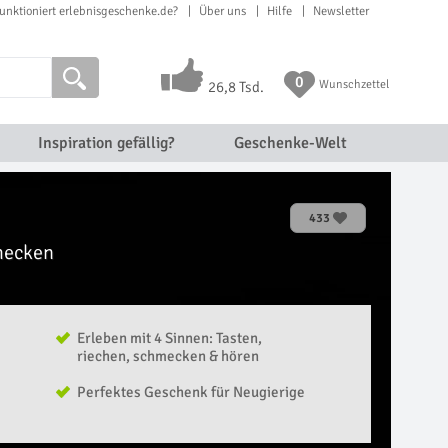
unktioniert erlebnisgeschenke.de?
Über uns
Hilfe
Newsletter
0
Wunschzettel
26,8 Tsd.
Inspiration gefällig?
Geschenke-Welt
433
mecken
Erleben mit 4 Sinnen: Tasten,
riechen, schmecken & hören
Perfektes Geschenk für Neugierige