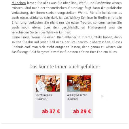
München
lernen Sie alles was Sie über Rot-, Weiß- und Roséweine wissen
müssen. Und nach der theoretischen Grundlage folgt dann die praktische
Verkostung, der Ihnen soeben vorgestellten Weine. Für alle bei denen es
auch etwas stärkeres sein darf, ist das
Whisky Seminar in Berlin
eine tolle
Erfahrung. Verkosten Sie nicht nur die edlen Tropfen, sondern lernen Sie
auch noch etwas über den geschichtlichen Hintergrund und die
verschieden Sorten des Whiskys kennen.
Keine Frage: Wenn Sie einen Bierliebhaber in Ihrem Umfeld haben, dann
sollten Sie ihn auf jeden Fall mit einer Brauhaustour überraschen. Dieses
Erlebnis darf man sich nicht entgehen lassen, denn genau zu wissen wie
das flüssige Gold hergestellt wird ist für einen echten Bier-Fan ein Muss.
Das könnte Ihnen auch gefallen:
Bierbraukurs
Whisky Seminar
Weingut
Hunsrück
Hunsrück
Besichtigung mit
Weinprobe
Hunsrück
ab 37 €
ab 29 €
ab 25 €