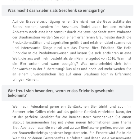
Was macht das Erlebnis als Geschenk so einzigartig?
Auf der Brauereibesichtigung lernen Sie nicht nur die Geburtsstätte des
Bieres kennen, sondern im Anschluss findet auch bei den meisten
Anbietern noch eine Kneipentour durch die jeweilige Stadt statt. Während
der Brauhaustour werden Sie von einem erfahrenen Braumeister durch die
Produktionsstätten und Lagerhallen geführt und erfahren dabei spannende
und interessante Dinge rund um das Thema Bier. Erhalten Sie tiefe
Einblicke in die Produktionsweisen und lassen Sie sich entführen in eine
Welt, die aus weit mehr besteht als dem Reinheitsgebot von 1516. Wann ist
ein Bier unter- und wann obergärig? Was unterscheidet sich beim
Schwarzbier in der Zubereitung? Das alles und noch viel mehr werden Sie
an einem unvergesslichen Tag auf einer Brauhaus Tour in Erfahrung
bringen können.
Wer freut sich besonders, wenn er das Erlebnis geschenkt
bekommt?
Wer nach Feierabend gerne ein Schlückchen Bier trinkt und auch im
Sommer beim Grillen nicht auf das goldene Getränk verzichten kann, der
ist der perfekte Kandidat für die Brauhaustour. Verschenken Sie einen
absolut faszinierenden Tag mit vielen neuen Informationen zum Thema
Bier. Aber auch alle, die nur ab und zu zur Bierflasche greifen, werden von
der Brauereibesichtigung sicher begeistert sein. Ein Experte wird Sie in die
Welt des goldenen Gerstensaftes einführen und Ihnen viele wissenswerte