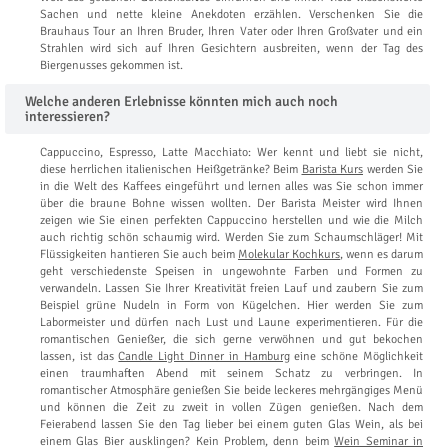
Sachen und nette kleine Anekdoten erzählen. Verschenken Sie die
Brauhaus Tour an Ihren Bruder, Ihren Vater oder Ihren Großvater und ein
Strahlen wird sich auf Ihren Gesichtern ausbreiten, wenn der Tag des
Biergenusses gekommen ist.
Welche anderen Erlebnisse könnten mich auch noch
interessieren?
Cappuccino, Espresso, Latte Macchiato: Wer kennt und liebt sie nicht,
diese herrlichen italienischen Heißgetränke? Beim
Barista Kurs
werden Sie
in die Welt des Kaffees eingeführt und lernen alles was Sie schon immer
über die braune Bohne wissen wollten. Der Barista Meister wird Ihnen
zeigen wie Sie einen perfekten Cappuccino herstellen und wie die Milch
auch richtig schön schaumig wird. Werden Sie zum Schaumschläger! Mit
Flüssigkeiten hantieren Sie auch beim
Molekular Kochkurs
, wenn es darum
geht verschiedenste Speisen in ungewohnte Farben und Formen zu
verwandeln. Lassen Sie Ihrer Kreativität freien Lauf und zaubern Sie zum
Beispiel grüne Nudeln in Form von Kügelchen. Hier werden Sie zum
Labormeister und dürfen nach Lust und Laune experimentieren. Für die
romantischen Genießer, die sich gerne verwöhnen und gut bekochen
lassen, ist das
Candle Light Dinner in Hamburg
eine schöne Möglichkeit
einen traumhaften Abend mit seinem Schatz zu verbringen. In
romantischer Atmosphäre genießen Sie beide leckeres mehrgängiges Menü
und können die Zeit zu zweit in vollen Zügen genießen. Nach dem
Feierabend lassen Sie den Tag lieber bei einem guten Glas Wein, als bei
einem Glas Bier ausklingen? Kein Problem, denn beim
Wein Seminar in