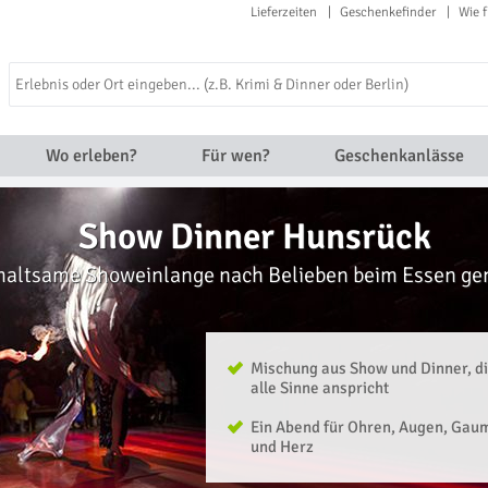
Lieferzeiten
Geschenkefinder
Wie f
Wo erleben?
Für wen?
Geschenkanlässe
Show Dinner Hunsrück
haltsame Showeinlange nach Belieben beim Essen ge
Mischung aus Show und Dinner, d
alle Sinne anspricht
Ein Abend für Ohren, Augen, Gau
und Herz