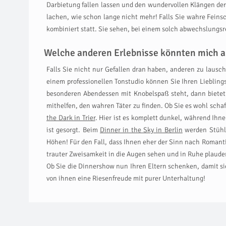
Darbietung fallen lassen und den wundervollen Klängen der
lachen, wie schon lange nicht mehr! Falls Sie wahre Fein
kombiniert statt. Sie sehen, bei einem solch abwechslungsre
Welche anderen Erlebnisse könnten mich a
Falls Sie nicht nur Gefallen dran haben, anderen zu laus
einem professionellen Tonstudio können Sie Ihren Liebling
besonderen Abendessen mit Knobelspaß steht, dann bietet
mithelfen, den wahren Täter zu finden. Ob Sie es wohl schaf
the Dark in Trier
. Hier ist es komplett dunkel, während Ihn
ist gesorgt. Beim
Dinner in the Sky in Berlin
werden Stühle
Höhen! Für den Fall, dass Ihnen eher der Sinn nach Romanti
trauter Zweisamkeit in die Augen sehen und in Ruhe plauder
Ob Sie die Dinnershow nun Ihren Eltern schenken, damit 
von ihnen eine Riesenfreude mit purer Unterhaltung!