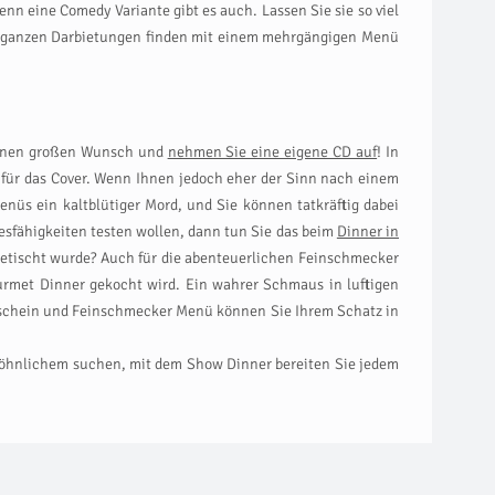
n eine Comedy Variante gibt es auch. Lassen Sie sie so viel
die ganzen Darbietungen finden mit einem mehrgängigen Menü
h einen großen Wunsch und
nehmen Sie eine eigene CD auf
! In
g für das Cover. Wenn Ihnen jedoch eher der Sinn nach einem
üs ein kaltblütiger Mord, und Sie können tatkräftig dabei
nnesfähigkeiten testen wollen, dann tun Sie das beim
Dinner in
fgetischt wurde? Auch für die abenteuerlichen Feinschmecker
urmet Dinner gekocht wird. Ein wahrer Schmaus in luftigen
enschein und Feinschmecker Menü können Sie Ihrem Schatz in
wöhnlichem suchen, mit dem Show Dinner bereiten Sie jedem