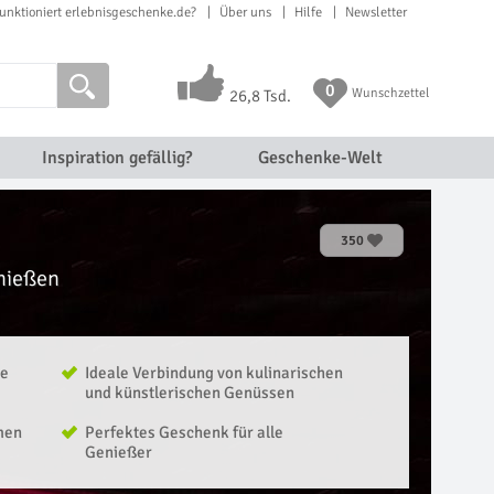
unktioniert erlebnisgeschenke.de?
Über uns
Hilfe
Newsletter
0
Wunschzettel
26,8 Tsd.
Inspiration gefällig?
Geschenke-Welt
350
nießen
ie
Ideale Verbindung von kulinarischen
und künstlerischen Genüssen
men
Perfektes Geschenk für alle
Genießer