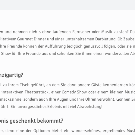
n und nehmen nichts ohne laufenden Fernseher oder Musik zu sich? Dann
alitativem Gourmet Dinner und einer unterhaltsamen Darbietung. Ob Zauber
hre Freunde können der Aufführung lediglich genussvoll folgen, oder sie n
de Show für Ihre Freunde aus und schenken Sie ihnen einen wundervollen 
zigartig?
 zu Ihrem Tisch geführt, an dem Sie dann andere Gäste kennenlernen könn
interaktiven Theaterstück, einer Comedy Show oder einem kleinen Musica
hmackssinne, sondern auch Ihre Augen und Ihre Ohren verwöhnt. Gönnen Sie
rührt. Ein unvergessliches Erlebnis mit viel Abwechslung!
ebnis geschenkt bekommt?
ber, denn eine der Optionen bietet ein wunderschönes, ergreifendes Mus