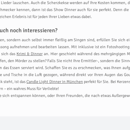
 Lieder lauschen. Auch die Scherzkekse werden auf Ihre Kosten kommen, den
schmecker kennen, dann ist das Show Dinner auch für sie perfekt. Denn 
ichen Erlebnis ist für jeden Ihrer Lieben etwas dabei.
uch noch interessieren?
chen, sondern auch selbst immer fleißig am Singen sind, erfüllen Sie sic
ssong aufnehmen und bearbeiten lassen. Mit inklusive ist ein Fotoshootin
 sich das
Krimi & Dinner
an. Hier geschieht während des mehrgängigen Men
fen, den Mörder zu stellen? Falls Sie nicht Ihre Ermittler-, sondern die Si
en das Essen serviert wird. Schaffen Sie es zu erschmecken, was Ihnen au
 und Tische in die Luft gezogen, während direkt vor Ihren Augen das Go
k steht, ist das
Candle Light Dinner in München
perfekt für Sie. Bei Kerz
n – ein wahres Muss für Verliebte!
sie sich entspannen können, oder Ihren Freunden, die nach etwas Außerge