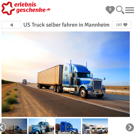
0
US Truck selber fahren in Mannheim
185