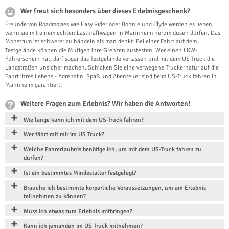
Wer freut sich besonders über dieses Erlebnisgeschenk?
Freunde von Roadmovies wie Easy Rider oder Bonnie und Clyde werden es lieben,
wenn sie mit einem echten Lastkraftwagen in Mannheim herum düsen dürfen. Das
Monstrum ist schwerer zu händeln als man denkt: Bei einer Fahrt auf dem
Testgelände können die Mutigen ihre Grenzen austesten. Wer einen LKW-
Führerschein hat, darf sogar das Testgelände verlassen und mit dem US Truck die
Landstraßen unsicher machen. Schicken Sie eine verwegene Truckernatur auf die
Fahrt ihres Lebens - Adrenalin, Spaß und Abenteuer sind beim US-Truck fahren in
Mannheim garantiert!
Weitere Fragen zum Erlebnis? Wir haben die Antworten!
Wie lange kann ich mit dem US-Truck fahren?
Wer fährt mit mir im US Truck?
Welche Fahrerlaubnis benötige ich, um mit dem US-Truck fahren zu
dürfen?
Ist ein bestimmtes Mindestalter festgelegt?
Brauche ich bestimmte körperliche Voraussetzungen, um am Erlebnis
teilnehmen zu können?
Muss ich etwas zum Erlebnis mitbringen?
Kann ich jemanden im US Truck mitnehmen?