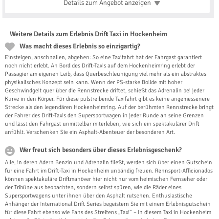
Details zum Angebot
anzeigen
Weitere Details zum Erlebnis Drift Taxi in Hockenheim
Was macht dieses Erlebnis so einzigartig?
Einsteigen, anschnallen, abgehen: So eine Taxifahrt hat der Fahrgast garantiert
noch nicht erlebt. An Bord des Drift-Taxis auf dem Hockenheimring erlebt der
Passagier am eigenen Leib, dass Querbeschleunigung viel mehr als ein abstraktes
physikalisches Konzept sein kann. Wenn der PS-starke Bolide mit hoher
Geschwindgeit quer über die Rennstrecke driftet, schießt das Adrenalin bei jeder
Kurve in den Körper. Für diese pulstreibende Taxifahrt gibt es keine angemessenere
Strecke als den legendären Hockenheimring. Auf der berühmten Rennstrecke bringt
der Fahrer des Drift-Taxis den Supersportwagen in jeder Runde an seine Grenzen
und lässt den Fahrgast unmittelbar miterleben, wie sich ein spektakulärer Drift
anfühlt. Verschenken Sie ein Asphalt-Abenteuer der besonderen Art.
Wer freut sich besonders über dieses Erlebnisgeschenk?
Alle, in deren Adern Benzin und Adrenalin fließt, werden sich über einen Gutschein
für eine Fahrt im Drift-Taxi in Hockenheim unbändig freuen. Rennsport-Afficionados
können spektakuläre Driftmanöver hier nicht nur vom heimischen Fernseher oder
der Tribüne aus beobachten, sondern selbst spüren, wie die Räder eines
Supersportwagens unter ihnen über den Asphalt rutschen. Enthusiastische
Anhänger der International Drift Series begeistern Sie mit einem Erlebnisgutschein
für diese Fahrt ebenso wie Fans des Streifens „Taxi“ – In diesem Taxi in Hockenheim