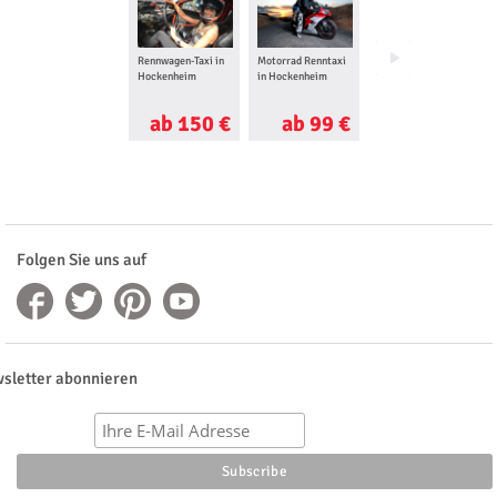
Rennwagen-Taxi in
Motorrad Renntaxi
Ferrari selber
Hockenheim
in Hockenheim
fahren in
Hockenheim
ab 150 €
ab 99 €
ab 250 €
Folgen Sie uns auf
sletter abonnieren