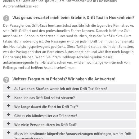
erleben die Gäste ähnlich spektakuläre Fahrmanöver wie in Luc Bessons
Autorennfilmklassiker.
Was genau erwartet mich beim Erlebnis Drift Taxi in Hockenheim?
Der Passagier des Drift-Taxis lernt zunächst ausführlich die legendäre Rennstrecke,
sein Drift-Gefährt und den professionellen Fahrer kennen. Danach heißt es: Gut
anschnallen. Schon in der ersten Kurve wird deutlich, dass der Fünf-Punkte-Gurt
tatsächlich notwendig ist. Der Passagier wird bei jedem Drift tief in den Schalensitz
des Hochleistungsportwagens gedrückt. Diese Taxifahrt stellt alles in den Schatten,
was der Passagier bisher an Bord eines Autos erlebt hat und wird ihm noch lange in
Erinnerung bleiben. Wenn Sie Ihrem Lieblings-Adrenalinjunkie dieses
aufsehenerregende Fahr-Erlebnis schenken, wird er noch lange vom Geruch von
Reifengummi auf heißem Asphalt schwärmen.
Weitere Fragen zum Erlebnis? Wir haben die Antworten!
Auf welchen Straßen werde ich mit dem Drift Taxi fahren?
Kann ich das Drift Taxi selbst steuern?
Wie lange dauert die Fahrt im Drift Taxi?
Gibt es ein Mindestalter zur Teilnahme?
Wie viele Personen sitzen im Drift Taxi?
Muss ich bestimmte körperliche Voraussetzungen mitbringen, um im Drift