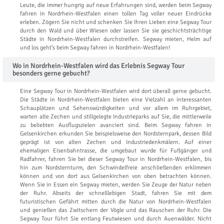
Leute, die immer hungrig auf neue Erfahrungen sind, werden beim Segway
fahren in Nordrhein-Westfalen einen tollen Tag voller neuer Eindrücke
erleben. Zögern Sie nicht und schenken Sie Ihren Lieben eine Segway Tour
durch den Wald und über Wiesen oder lassen Sie sie geschichtsträchtige
Städte in Nordrhein-Westfalen durchstreifen. Segway mieten, Helm auf
und los geht’s beim Segway fahren in Nordrhein-Westfalen!
Wo in Nordrhein-Westfalen wird das Erlebnis Segway Tour
besonders gerne gebucht?
Eine Segway Tour in Nordrhein-Westfalen wird dort überall gerne gebucht.
Die Städte in Nordrhein-Westfalen bieten eine Vielzahl an interessanten
Schauplätzen und Sehenswürdigkeiten und vor allem im Ruhrgebiet,
warten alte Zechen und stillgelegte Industrieparks auf Sie, die mittlerweile
zu beliebten Ausflugszielen avanciert sind. Beim Segway fahren in
Gelsenkirchen erkunden Sie beispielsweise den Nordsternpark, dessen Bild
geprägt ist von alten Zechen und Industriedenkmälern. Auf einer
ehemaligen Eisenbahntrasse, die umgebaut wurde für Fußgänger und
Radfahrer, fahren Sie bei dieser Segway Tour in Nordrhein-Westfalen, bis
hin zum Nordsternturm, den Schwindelfreie anschließenden erklimmen
können und von dort aus Gelsenkirchen von oben betrachten können.
Wenn Sie in Essen ein Segway mieten, werden Sie Zeuge der Natur neben
der Ruhr. Abseits der schnelllebigen Stadt, fahren Sie mit dem
futuristischen Gefährt mitten durch die Natur von Nordrhein-Westfalen
und genießen das Zwitschern der Vögle und das Rauschen der Ruhr. Die
Segway Tour führt Sie entlang Feutwiesen und durch Auenwälder. Nicht