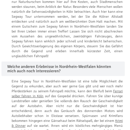
nur Naturburschen kommen hier auf Ihre Kosten, auch Stadtmenschen
werden staunen, beim Anblick der Natur. Besonders viele Menschen wollen
natürlich die Sehenswürdigkeiten in Köln betrachten. Auch hier kann eine
Segway Tour unternommen werden, bei der Sie die Kölner Altstadt
entdecken und natürlich auch am weltberühmten Dom Halt machen. Mit
einem Gutschein zum Segway fahren in Nordrhein-Westfalen landen Sie
bei Ihren Lieben immer einen Treffer! Lassen Sie sich nicht abschrecken
vom Aussehen des ungewöhnlichen, zweirädrigen Fahrzeuges, denn
Segway fahren kann wirklich jeder schnell und kinderleicht beherrschen.
Durch Gewichtsverlagerung des eigenen Körpers, steuern Sie das Gefährt
durch die Gegend und erleben innerhalb kürzester Zeit, einen
unglaublichen Fahrspaß!
Welche anderen Erlebnisse in Nordrhein-Westfalen könnten
mich auch noch interessieren?
Eine Segway Tour in Nordrhein-Westfalen ist eine tolle Möglichkeit die
Gegend zu erkunden, aber auch wer gerne Gas gibt und wer noch mehr
Pferdestärken zu seinem Fahrspaß möchte, kann den Bleifuß beim
Ferrari
selber fahren in Köln
auf das Gaspedal drücken. Fahren Sie über kurvige
Landstraßen oder genießen Sie vollends den Rausch der Geschwindigkeit
auf der Autobahn. Aber nicht nur die Geschwindigkeit ist hier
entscheidend, denn auch das Geräusch des donnernden Motors wird
Autoliebhaber schon in Ekstase versetzen. Spürnasen und Krimifans
bekommen hingegen eine Gänsehaut beim Rätselspaß, der bei einem
Krimi
& Dinner
auf sie wartet. Ihnen wird ein köstliches mehrgängiges Menü