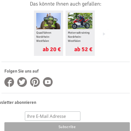
Das könnte Ihnen auch gefallen:
Quad fahren
Motorradtraining
Romantisches
Nordrhein-
Nordrhein-
Wochenende
Westfalen
Westfalen
Nordrhein-
Westfalen
ab 20 €
ab 52 €
ab 86 €
Folgen Sie uns auf
sletter abonnieren