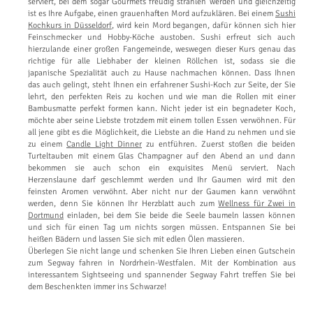
serviert, bei dem sogar Gourmets freudig strahlen werden und gleichzeitig
ist es Ihre Aufgabe, einen grauenhaften Mord aufzuklären. Bei einem
Sushi
Kochkurs in Düsseldorf
, wird kein Mord begangen, dafür können sich hier
Feinschmecker und Hobby-Köche austoben. Sushi erfreut sich auch
hierzulande einer großen Fangemeinde, weswegen dieser Kurs genau das
richtige für alle Liebhaber der kleinen Röllchen ist, sodass sie die
japanische Spezialität auch zu Hause nachmachen können. Dass Ihnen
das auch gelingt, steht Ihnen ein erfahrener Sushi-Koch zur Seite, der Sie
lehrt, den perfekten Reis zu kochen und wie man die Rollen mit einer
Bambusmatte perfekt formen kann. Nicht jeder ist ein begnadeter Koch,
möchte aber seine Liebste trotzdem mit einem tollen Essen verwöhnen. Für
all jene gibt es die Möglichkeit, die Liebste an die Hand zu nehmen und sie
zu einem
Candle Light Dinner
zu entführen. Zuerst stoßen die beiden
Turteltauben mit einem Glas Champagner auf den Abend an und dann
bekommen sie auch schon ein exquisites Menü serviert. Nach
Herzenslaune darf geschlemmt werden und Ihr Gaumen wird mit den
feinsten Aromen verwöhnt. Aber nicht nur der Gaumen kann verwöhnt
werden, denn Sie können Ihr Herzblatt auch zum
Wellness für Zwei in
Dortmund
einladen, bei dem Sie beide die Seele baumeln lassen können
und sich für einen Tag um nichts sorgen müssen. Entspannen Sie bei
heißen Bädern und lassen Sie sich mit edlen Ölen massieren.
Überlegen Sie nicht lange und schenken Sie Ihren Lieben einen Gutschein
zum Segway fahren in Nordrhein-Westfalen. Mit der Kombination aus
interessantem Sightseeing und spannender Segway Fahrt treffen Sie bei
dem Beschenkten immer ins Schwarze!