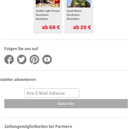
Candle Light Dinner
Quad fahren
Segway Tour
Nordrhein-
Nordrhein-
Nordrhein-
Westfalen
Westfalen
Westfalen
ab 68 €
ab 20 €
ab 29 €
Folgen Sie uns auf
sletter abonnieren
Zahlungsmöglichkeiten bei Partnern