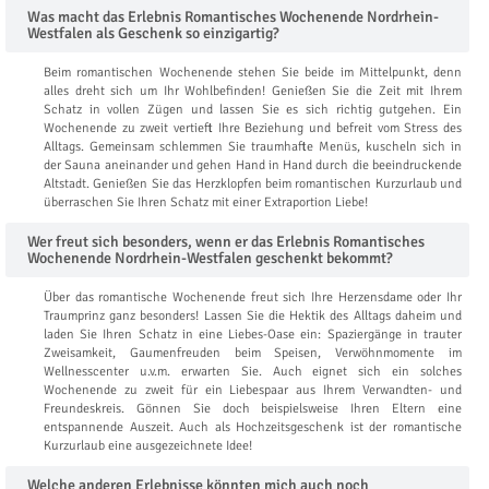
Was macht das Erlebnis Romantisches Wochenende Nordrhein-
Westfalen als Geschenk so einzigartig?
Beim romantischen Wochenende stehen Sie beide im Mittelpunkt, denn
alles dreht sich um Ihr Wohlbefinden! Genießen Sie die Zeit mit Ihrem
Schatz in vollen Zügen und lassen Sie es sich richtig gutgehen. Ein
Wochenende zu zweit vertieft Ihre Beziehung und befreit vom Stress des
Alltags. Gemeinsam schlemmen Sie traumhafte Menüs, kuscheln sich in
der Sauna aneinander und gehen Hand in Hand durch die beeindruckende
Altstadt. Genießen Sie das Herzklopfen beim romantischen Kurzurlaub und
überraschen Sie Ihren Schatz mit einer Extraportion Liebe!
Wer freut sich besonders, wenn er das Erlebnis Romantisches
Wochenende Nordrhein-Westfalen geschenkt bekommt?
Über das romantische Wochenende freut sich Ihre Herzensdame oder Ihr
Traumprinz ganz besonders! Lassen Sie die Hektik des Alltags daheim und
laden Sie Ihren Schatz in eine Liebes-Oase ein: Spaziergänge in trauter
Zweisamkeit, Gaumenfreuden beim Speisen, Verwöhnmomente im
Wellnesscenter u.v.m. erwarten Sie. Auch eignet sich ein solches
Wochenende zu zweit für ein Liebespaar aus Ihrem Verwandten- und
Freundeskreis. Gönnen Sie doch beispielsweise Ihren Eltern eine
entspannende Auszeit. Auch als Hochzeitsgeschenk ist der romantische
Kurzurlaub eine ausgezeichnete Idee!
Welche anderen Erlebnisse könnten mich auch noch