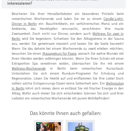
interessieren?
Bescheren Sie Ihrer Herzallerliebsten ein besonderes Prickeln beim
romantischen Wochenende und laden Sie sie zu einem
Candle-Light-
Dinner in Berlin
ein: Bauchkribbeln, ein verführerisches Menü und ein
Ambiente, das Herzklopfen verursacht, verschönern Ihre traute
Zweisamkeit. Doch nicht nur Dinner, sondern auch
Wellness für zwei in
Berlin
wird Sie begeistern: Schwitzen Sie den Alltagsstress in der Sauna
aus, werden Sie gemeinsam massiert und lassen Sie die Seele baumeln!
Wenn Sie das daheim bei einem Wochenende zu zweit erleben möchten,
besuchen Sie einen
Massagekurs für Paare
, wonach Sie wahre Wunder mit
Ihren Händen werden vollbringen können. Wenn Sie Ihren Schatz mit einer
Extraportion Spa verwöhnen wollen, überraschen Sie ihn mit einem
Wellness-Wochenende
in Berlin beim romantischen Kurzurlaub:
Unterziehen Sie sich einem Rundum-Programm für Erholung und
Regeneration. Lösen Sie Hektik auf und entflammen Sie Ihre Liebe! Doch
sollten solche Entspannungs-Oasen keine Seltenheit sein. Ein
Wellnesstag
in Berlin
lohnt sich immer, denn er entlässt Sie mit frischer Energie in den
Alltag. Wofür auch immer Sie sich entscheiden: Gönnen Sie sich und Ihrer
Liebsten ein romantisches Wochenende mit purem Wohlbefinden!
Das könnte Ihnen auch gefallen: