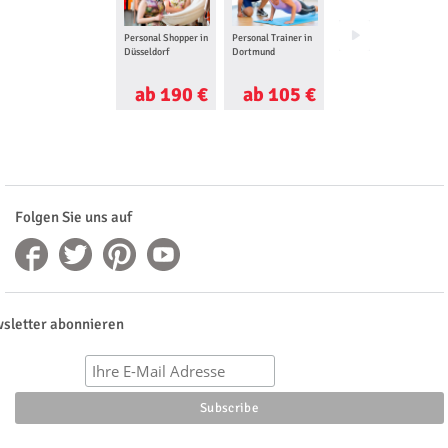
Personal Shopper in
Personal Trainer in
Rikscha Tour in Köln
Düsseldorf
Dortmund
ab 190 €
ab 105 €
ab 42 €
Folgen Sie uns auf
sletter abonnieren