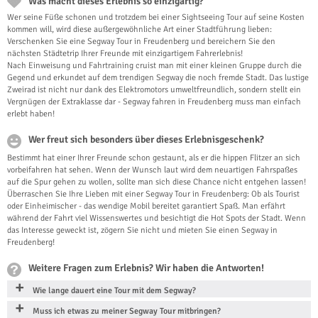
Was macht dieses Erlebnis so einzigartig?
Wer seine Füße schonen und trotzdem bei einer Sightseeing Tour auf seine Kosten
kommen will, wird diese außergewöhnliche Art einer Stadtführung lieben:
Verschenken Sie eine Segway Tour in Freudenberg und bereichern Sie den
nächsten Städtetrip Ihrer Freunde mit einzigartigem Fahrerlebnis!
Nach Einweisung und Fahrtraining cruist man mit einer kleinen Gruppe durch die
Gegend und erkundet auf dem trendigen Segway die noch fremde Stadt. Das lustige
Zweirad ist nicht nur dank des Elektromotors umweltfreundlich, sondern stellt ein
Vergnügen der Extraklasse dar - Segway fahren in Freudenberg muss man einfach
erlebt haben!
Wer freut sich besonders über dieses Erlebnisgeschenk?
Bestimmt hat einer Ihrer Freunde schon gestaunt, als er die hippen Flitzer an sich
vorbeifahren hat sehen. Wenn der Wunsch laut wird dem neuartigen Fahrspaßes
auf die Spur gehen zu wollen, sollte man sich diese Chance nicht entgehen lassen!
Überraschen Sie Ihre Lieben mit einer Segway Tour in Freudenberg: Ob als Tourist
oder Einheimischer - das wendige Mobil bereitet garantiert Spaß. Man erfährt
während der Fahrt viel Wissenswertes und besichtigt die Hot Spots der Stadt. Wenn
das Interesse geweckt ist, zögern Sie nicht und mieten Sie einen Segway in
Freudenberg!
Weitere Fragen zum Erlebnis? Wir haben die Antworten!
Wie lange dauert eine Tour mit dem Segway?
Muss ich etwas zu meiner Segway Tour mitbringen?