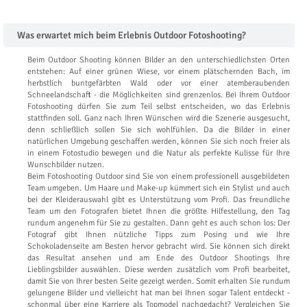
Was erwartet mich beim Erlebnis Outdoor Fotoshooting?
Beim Outdoor Shooting können Bilder an den unterschiedlichsten Orten
entstehen: Auf einer grünen Wiese, vor einem plätschernden Bach, im
herbstlich buntgefärbten Wald oder vor einer atemberaubenden
Schneelandschaft - die Möglichkeiten sind grenzenlos. Bei Ihrem Outdoor
Fotoshooting dürfen Sie zum Teil selbst entscheiden, wo das Erlebnis
stattfinden soll. Ganz nach Ihren Wünschen wird die Szenerie ausgesucht,
denn schließlich sollen Sie sich wohlfühlen. Da die Bilder in einer
natürlichen Umgebung geschaffen werden, können Sie sich noch freier als
in einem Fotostudio bewegen und die Natur als perfekte Kulisse für Ihre
Wunschbilder nutzen.
Beim Fotoshooting Outdoor sind Sie von einem professionell ausgebildeten
Team umgeben. Um Haare und Make-up kümmert sich ein Stylist und auch
bei der Kleiderauswahl gibt es Unterstützung vom Profi. Das freundliche
Team um den Fotografen bietet Ihnen die größte Hilfestellung, den Tag
rundum angenehm für Sie zu gestalten. Dann geht es auch schon los: Der
Fotograf gibt Ihnen nützliche Tipps zum Posing und wie Ihre
Schokoladenseite am Besten hervor gebracht wird. Sie können sich direkt
das Resultat ansehen und am Ende des Outdoor Shootings Ihre
Lieblingsbilder auswählen. Diese werden zusätzlich vom Profi bearbeitet,
damit Sie von Ihrer besten Seite gezeigt werden. Somit erhalten Sie rundum
gelungene Bilder und vielleicht hat man bei Ihnen sogar Talent entdeckt -
schonmal über eine Karriere als Topmodel nachgedacht? Vergleichen Sie