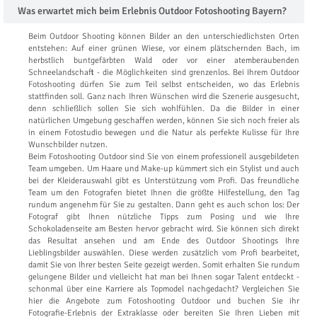
Was erwartet mich beim Erlebnis Outdoor Fotoshooting Bayern?
Beim Outdoor Shooting können Bilder an den unterschiedlichsten Orten
entstehen: Auf einer grünen Wiese, vor einem plätschernden Bach, im
herbstlich buntgefärbten Wald oder vor einer atemberaubenden
Schneelandschaft - die Möglichkeiten sind grenzenlos. Bei Ihrem Outdoor
Fotoshooting dürfen Sie zum Teil selbst entscheiden, wo das Erlebnis
stattfinden soll. Ganz nach Ihren Wünschen wird die Szenerie ausgesucht,
denn schließlich sollen Sie sich wohlfühlen. Da die Bilder in einer
natürlichen Umgebung geschaffen werden, können Sie sich noch freier als
in einem Fotostudio bewegen und die Natur als perfekte Kulisse für Ihre
Wunschbilder nutzen.
Beim Fotoshooting Outdoor sind Sie von einem professionell ausgebildeten
Team umgeben. Um Haare und Make-up kümmert sich ein Stylist und auch
bei der Kleiderauswahl gibt es Unterstützung vom Profi. Das freundliche
Team um den Fotografen bietet Ihnen die größte Hilfestellung, den Tag
rundum angenehm für Sie zu gestalten. Dann geht es auch schon los: Der
Fotograf gibt Ihnen nützliche Tipps zum Posing und wie Ihre
Schokoladenseite am Besten hervor gebracht wird. Sie können sich direkt
das Resultat ansehen und am Ende des Outdoor Shootings Ihre
Lieblingsbilder auswählen. Diese werden zusätzlich vom Profi bearbeitet,
damit Sie von Ihrer besten Seite gezeigt werden. Somit erhalten Sie rundum
gelungene Bilder und vielleicht hat man bei Ihnen sogar Talent entdeckt -
schonmal über eine Karriere als Topmodel nachgedacht? Vergleichen Sie
hier die Angebote zum Fotoshooting Outdoor und buchen Sie ihr
Fotografie-Erlebnis der Extraklasse oder bereiten Sie Ihren Lieben mit