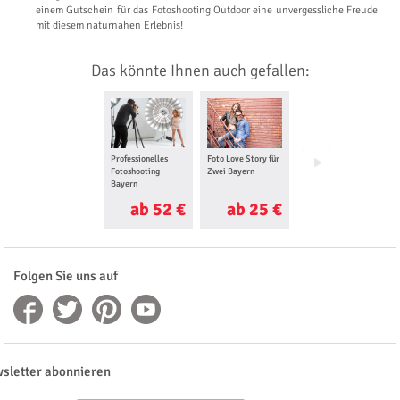
einem Gutschein für das Fotoshooting Outdoor eine unvergessliche Freude
mit diesem naturnahen Erlebnis!
Das könnte Ihnen auch gefallen:
Professionelles
Foto Love Story für
Foto Tour Bayern
Fotoshooting
Zwei Bayern
Bayern
ab 52 €
ab 25 €
ab 33 €
Folgen Sie uns auf
sletter abonnieren