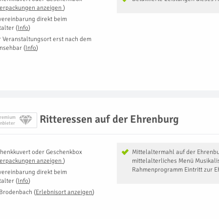
Verpackungen anzeigen
)
vereinbarung direkt beim
talter
(
Info
)
r Veranstaltungsort erst nach dem
insehbar
(
Info
)
Ritteressen auf der Ehrenburg
remium
nbieter
henkkuvert oder Geschenkbox
Mittelaltermahl auf der Ehrenbu
Verpackungen anzeigen
)
mittelalterliches Menü Musikal
Rahmenprogramm Eintritt zur E
vereinbarung direkt beim
talter
(
Info
)
 Brodenbach
(
Erlebnisort anzeigen
)