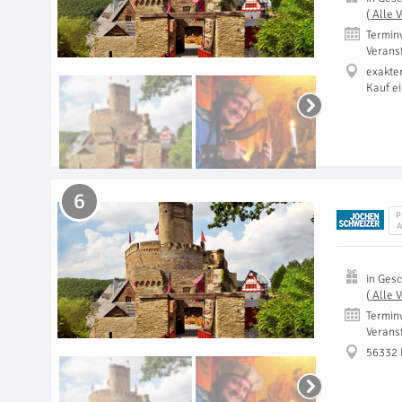
(
Alle 
Termin
Verans
exakte
Kauf e
6
P
A
in
Gesc
(
Alle 
Termin
Verans
56332