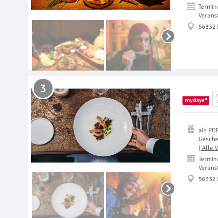
Termin
Verans
56332
3
als
PD
Gesch
(
Alle 
Termin
Verans
56332