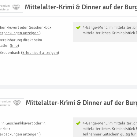
Mittelalter-Krimi & Dinner auf der Bur
remium
nbieter
henkkuvert oder Geschenkbox
4-Gänge-Menü im mittelalterlic
Verpackungen anzeigen
)
mittelalterliches Kriminalstück 
vereinbarung direkt beim
talter
(
Info
)
 Brodenbach
(
Erlebnisort anzeigen
)
Mittelalter-Krimi & Dinner auf der Bur
Premium
Anbieter
F
in
Geschenkkuvert oder in
4-Gänge-Menü im mittelalterlic
enkbox
mittelalterliches Kriminalstück 
Verpackungen anzeigen
)
Teilnehmer Gutschein gültig für