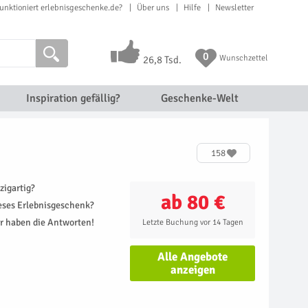
unktioniert erlebnisgeschenke.de?
Über uns
Hilfe
Newsletter
0
Wunschzettel
26,8 Tsd.
Inspiration gefällig?
Geschenke-Welt
158
zigartig?
ab 80 €
ieses Erlebnisgeschenk?
r haben die Antworten!
Letzte Buchung vor 14 Tagen
Alle Angebote
anzeigen