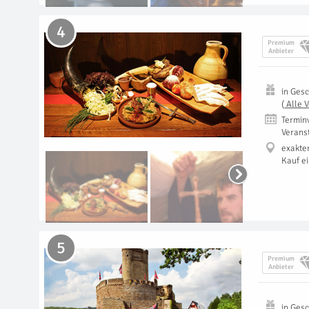
4
Premium
Anbieter
in
Gesc
(
Alle 
Termin
Verans
exakte
Kauf e
5
Premium
Anbieter
in
Gesc