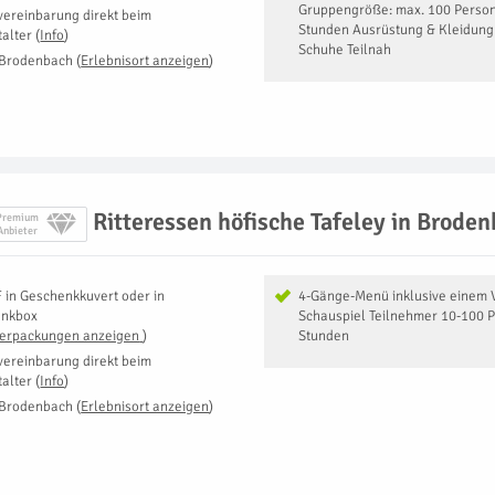
Gruppengröße: max. 100 Person
vereinbarung direkt beim
Stunden Ausrüstung & Kleidung 
talter
(
Info
)
Schuhe Teilnah
 Brodenbach
(
Erlebnisort anzeigen
)
Ritteressen höfische Tafeley in Brode
Premium
Anbieter
F
in
Geschenkkuvert oder in
4-Gänge-Menü inklusive einem 
enkbox
Schauspiel Teilnehmer 10-100 
Verpackungen anzeigen
)
Stunden
vereinbarung direkt beim
talter
(
Info
)
 Brodenbach
(
Erlebnisort anzeigen
)