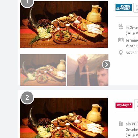
1
P
A
in
Gesc
(
Alle 
Termin
Verans
56332
2
als
PD
Gesch
(
Alle 