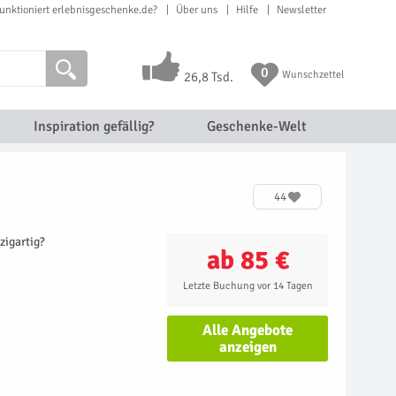
unktioniert erlebnisgeschenke.de?
Über uns
Hilfe
Newsletter
0
Wunschzettel
26,8 Tsd.
Inspiration gefällig?
Geschenke-Welt
44
zigartig?
ab 85 €
Letzte Buchung vor 14 Tagen
Alle Angebote
anzeigen