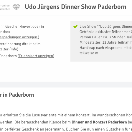
Udo Jürgens Dinner Show Paderborn
Premium
Anbieter
F
in
Geschenkkuvert oder in
Live Show ""Udo Jürgens Dinn
enkbox
Getränke exklusive Teilnehmer G
Verpackungen anzeigen
)
Person Dauer Ca. 3 Stunden T
Mindestalter: 12 Jahre Teilnahm
vereinbarung direkt beim
Handicap nach Absprache mit d
talter
(
Info
)
teilweise m
Paderborn
(
Erlebnisort anzeigen
)
r in Paderborn
r erhalten Sie die Luxusvariante mit einem Konzert. Im wunderschönen Kon
en werden. Die berauschenden Klänge beim
Dinner und Konzert Paderborn
be
in perfektes Geschenk an jedermann. Buchen Sie nun einen Gutschein für 