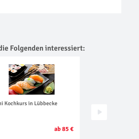
die Folgenden interessiert:
hi Kochkurs in Lübbecke
Asiatischer Kochku
ab 85 €