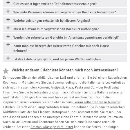
Gibt es sonst irgendwelche Teilnahmevoraussetzungen?
Wie viele Personen können am vegetarischen Kochkurs teilnehmen?
Welche Leistungen erhalte ich bei diesem Angebot?
Muss ich etwas zum vegetarischen Kochkurs mitbringen?
Werden die zubereiteten Gerichte im Anschluss gemeinsam verköstigt?
Kann man die Rezepte der zubereiteten Gerichte mit nach Hause
nehmen?
Ist das Erlebnis ganzjährig und bei jedem Wetter verfügbar?
Welche anderen Erlebnisse könnten mich noch interessieren?
Schnuppern Sie an der südländischen Luft und erfahren Sie bei einem
Italienischen
Kochkurs in Münster
, wie Sie das Sommerfeeling und die italienische Lockerheit zu
sich nach Hause holen können. Antipasti, Pizza, Pasta und Co. – der Profi zeigt
Ihnen, wie Sie die beliebtesten und schmackhaftesten Gerichte Italiens zubereiten
und mit den richtigen Aromen und Tricks perfekt machen. Sich von Italien
inspirieren lassen können Sie sich ebenso beim
Ferrari selber fahren in Münster
.
Erfüllen Sie sich einen langersehnten Traum und nehmen Sie in dem italienischen
Kultflitzer Platz, der für Eleganz, Motorpower und Fahrspaß steht. Sie rasen über
den Asphalt und erleben eine unvergessliche Fahrt in Ihrem absoluten Traumauto.
Nach so viel Action und Abenteuer haben Sie sich eine Ruhepause reichlich
verdient. Bei einer
Aromaöl Massage in Münster
können Sie Stress und Sorgen