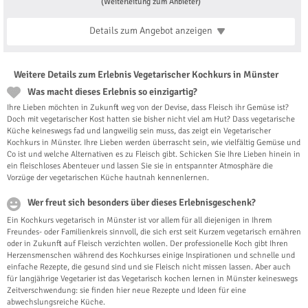
(Weiterleitung zum Anbieter)
Details zum Angebot
anzeigen
Weitere Details zum Erlebnis Vegetarischer Kochkurs in Münster
Was macht dieses Erlebnis so einzigartig?
Ihre Lieben möchten in Zukunft weg von der Devise, dass Fleisch ihr Gemüse ist?
Doch mit vegetarischer Kost hatten sie bisher nicht viel am Hut? Dass vegetarische
Küche keineswegs fad und langweilig sein muss, das zeigt ein Vegetarischer
Kochkurs in Münster. Ihre Lieben werden überrascht sein, wie vielfältig Gemüse und
Co ist und welche Alternativen es zu Fleisch gibt. Schicken Sie Ihre Lieben hinein in
ein fleischloses Abenteuer und lassen Sie sie in entspannter Atmosphäre die
Vorzüge der vegetarischen Küche hautnah kennenlernen.
Wer freut sich besonders über dieses Erlebnisgeschenk?
Ein Kochkurs vegetarisch in Münster ist vor allem für all diejenigen in Ihrem
Freundes- oder Familienkreis sinnvoll, die sich erst seit Kurzem vegetarisch ernähren
oder in Zukunft auf Fleisch verzichten wollen. Der professionelle Koch gibt Ihren
Herzensmenschen während des Kochkurses einige Inspirationen und schnelle und
einfache Rezepte, die gesund sind und sie Fleisch nicht missen lassen. Aber auch
für langjährige Vegetarier ist das Vegetarisch kochen lernen in Münster keineswegs
Zeitverschwendung: sie finden hier neue Rezepte und Ideen für eine
abwechslungsreiche Küche.