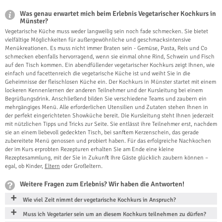
Was genau erwartet mich beim Erlebnis Vegetarischer Kochkurs in
Münster?
Vegetarische Küche muss weder langweilig sein noch fade schmecken. Sie bietet
vielfältige Möglichkeiten für außergewöhnliche und geschmacksintensive
Menükreationen. Es muss nicht immer Braten sein - Gemüse, Pasta, Reis und Co
schmecken ebenfalls hervorragend, wenn sie einmal ohne Rind, Schwein und Fisch
auf den Tisch kommen. Ein abendfüllender vegetarischer Kochkurs zeigt Ihnen, wie
einfach und facettenreich die vegetarische Küche ist und weiht Sie in die
Geheimnisse der fleischlosen Küche ein. Der Kochkurs in Münster startet mit einem
lockeren Kennenlernen der anderen Teilnehmer und der Kursleitung bei einem
Begrüßungsdrink. Anschließend bilden Sie verschiedene Teams und zaubern ein
mehrgängiges Menü. Alle erforderlichen Utensilien und Zutaten stehen Ihnen in
der perfekt eingerichteten Showküche bereit. Die Kursleitung steht Ihnen jederzeit
mit nützlichen Tipps und Tricks zur Seite. Sie entlässt ihre Teilnehmer erst, nachdem
sie an einem liebevoll gedeckten Tisch, bei sanftem Kerzenschein, das gerade
zubereitete Menü genossen und probiert haben. Für das erfolgreiche Nachkochen
der im Kurs erprobten Rezepturen erhalten Sie am Ende eine kleine
Rezeptesammlung, mit der Sie in Zukunft Ihre Gäste glücklich zaubern können –
egal, ob Kinder,
Eltern
oder Großeltern.
Weitere Fragen zum Erlebnis? Wir haben die Antworten!
Wie viel Zeit nimmt der vegetarische Kochkurs in Anspruch?
Muss ich Vegetarier sein um an diesem Kochkurs teilnehmen zu dürfen?