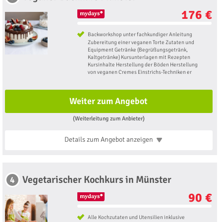
176 €
Backworkshop unter fachkundiger Anleitung
Zubereitung einer veganen Torte Zutaten und
Equipment Getränke (Begrüßungsgetränk,
Kaltgetränke) Kursunterlagen mit Rezepten
Kursinhalte Herstellung der Böden Herstellung
von veganen Cremes Einstrichs-Techniken er
Weiter zum Angebot
(Weiterleitung zum Anbieter)
Details zum Angebot
anzeigen
Vegetarischer Kochkurs in Münster
4
90 €
Alle Kochzutaten und Utensilien inklusive