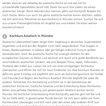
werden staunen wie vielseitig die asiatische Küche ist und was Sie für
schmackhafte Spezialitäten bereit hält. Damit Sie auch Ihre Lieben mit einem
asiatischen Gänge- Menü beeindrucken können, gibt's vom Kochprofi Rezepte mit
nach Hause. Wenn nun auch Sie gerne asiatische kochen lernen möchten, sollten
Sie sich jetzt eine Teilnahme am Asia Kochkurs in Münster sichern. Suchen Sie sich
aus unserer Preisvergleichsliste ein Angebot aus und erleben Sie einen wahren
Gaumenschmaus!
Kochkurs Asiatisch in Münster
Asiatische Lebensmittel haben längst ihren Siegeszug in deutschen Supermärkten
angetreten und sind aus den Regalen nicht mehr wegzudenken: Thai-Suppen in
Dosen, Bambussprossen in Gläsern oder gar fertiges indisches Curry in großen
Vorratsbeuteln. Doch die asiatische Küche hat unlängst vielmehr für den
europäischen Gaumen zu bieten und zeichnet sich durch eine große Bandbreite aus
verschiedenen asiatischen Ländern, wie zum Beispiel China, Japan, Indonesien,
Thailand oder Indien aus. Lassen Sie sich von einer einzigartigen Kochkultur
überraschen und öffnen Sie sich für neue Eindrücke. Ein Asia Kochkurs Münster ist
dafür ein guter Einstieg und empfiehlt sich auch als Gutscheingeschenk für Familie
und Freunde.Zum Beginn des Kochkurs Asiatisch Münster begrüßt Sie sowie die
anderen Teilnehmer ihre Kochleitung und führt sie in die Geheimnisse der
asiatischen Küche ein. Exotische Gewürze und die Entwicklung dieser Kochkultur
bieten eine perfekte Überleitung zum gemeinsamen Asiatisch kochen lernen
Münster mit fachlicher Unterstützung ihres Kochprofis, welcher gern mit Rat und
Tat zur Seite steht. In gemeinsamer Runde können Sie sich dann selbst von ihren
Kochkünsten überzeugen und sich noch über den einen oder anderen Kniff zum