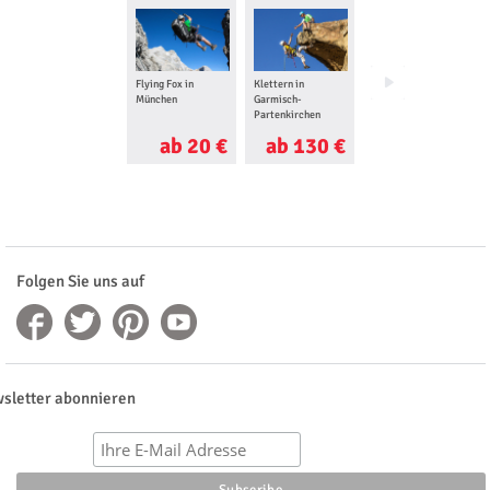
Flying Fox in
Klettern in
Bungee Jumping in
München
Garmisch-
München
Partenkirchen
ab 20 €
ab 130 €
ab 31 €
Folgen Sie uns auf
sletter abonnieren