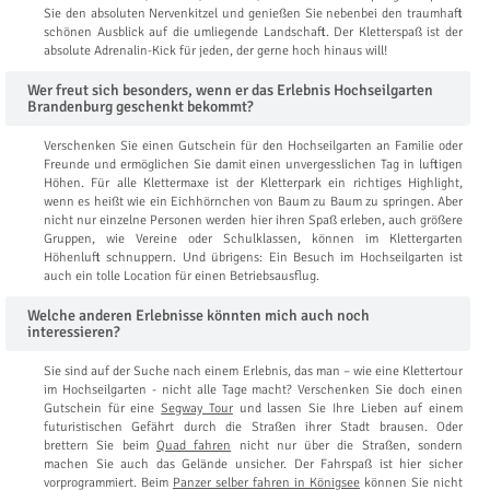
Sie den absoluten Nervenkitzel und genießen Sie nebenbei den traumhaft
schönen Ausblick auf die umliegende Landschaft. Der Kletterspaß ist der
absolute Adrenalin-Kick für jeden, der gerne hoch hinaus will!
Wer freut sich besonders, wenn er das Erlebnis Hochseilgarten
Brandenburg geschenkt bekommt?
Verschenken Sie einen Gutschein für den Hochseilgarten an Familie oder
Freunde und ermöglichen Sie damit einen unvergesslichen Tag in luftigen
Höhen. Für alle Klettermaxe ist der Kletterpark ein richtiges Highlight,
wenn es heißt wie ein Eichhörnchen von Baum zu Baum zu springen. Aber
nicht nur einzelne Personen werden hier ihren Spaß erleben, auch größere
Gruppen, wie Vereine oder Schulklassen, können im Klettergarten
Höhenluft schnuppern. Und übrigens: Ein Besuch im Hochseilgarten ist
auch ein tolle Location für einen Betriebsausflug.
Welche anderen Erlebnisse könnten mich auch noch
interessieren?
Sie sind auf der Suche nach einem Erlebnis, das man – wie eine Klettertour
im Hochseilgarten - nicht alle Tage macht? Verschenken Sie doch einen
Gutschein für eine
Segway Tour
und lassen Sie Ihre Lieben auf einem
futuristischen Gefährt durch die Straßen ihrer Stadt brausen. Oder
brettern Sie beim
Quad fahren
nicht nur über die Straßen, sondern
machen Sie auch das Gelände unsicher. Der Fahrspaß ist hier sicher
vorprogrammiert. Beim
Panzer selber fahren in Königsee
können Sie nicht