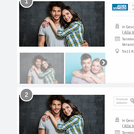
1
P
A
in
Gesc
(
Alle 
Termin
Verans
5411 K
2
Premium
Anbieter
in
Gesc
(
Alle 
Termin