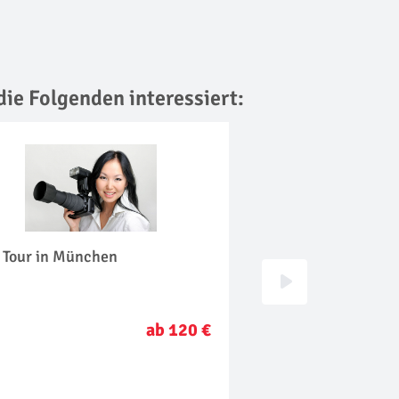
die Folgenden interessiert:
o Tour in München
Fotografie Worksh
ab 120 €