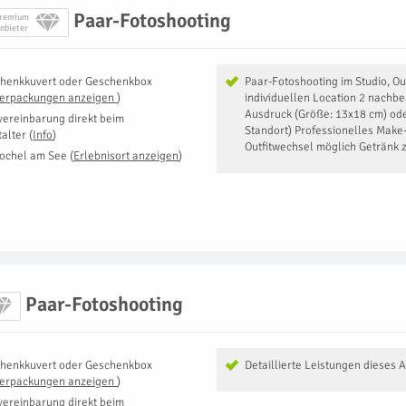
Paar-Fotoshooting
remium
nbieter
henkkuvert oder Geschenkbox
Paar-Fotoshooting im Studio, Ou
Verpackungen anzeigen
)
individuellen Location 2 nachbe
Ausdruck (Größe: 13x18 cm) oder
vereinbarung direkt beim
Standort) Professionelles Make-
talter
(
Info
)
Outfitwechsel möglich Getränk
ochel am See
(
Erlebnisort anzeigen
)
Paar-Fotoshooting
henkkuvert oder Geschenkbox
Detaillierte Leistungen dieses 
Verpackungen anzeigen
)
vereinbarung direkt beim