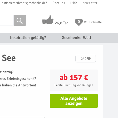
unktioniert erlebnisgeschenke.de?
Über uns
Hilfe
Newsletter
0
Wunschzettel
26,8 Tsd.
Inspiration gefällig?
Geschenke-Welt
m See
240
zigartig?
ab 157 €
ieses Erlebnisgeschenk?
r haben die Antworten!
Letzte Buchung vor 14 Tagen
Alle Angebote
anzeigen