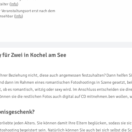
talter
(
Info
)
r Veranstaltungsort erst nach dem
insehbar
(
Info
)
y für Zwei in Kochel am See
ihrer Beziehung nicht, diese auch angemessen festzuhalten? Dann helfen Sie
nd dann im Rahmen eines romantischen Fotoshootings in Szene gesetzt, bei
t, ob es romantisch, witzig oder sexy wird. Im Anschluss entscheiden sie dire
nnen sie die restlichen Fotos auch digital auf CD mitnehmen.ben wollen, we
ebnisgeschenk?
Verliebte jeden Alters. Sie können damit Ihre Eltern beglücken, sodass sie 
shooting begeistert sein. Natürlich können Sie auch bei sich selbst die S