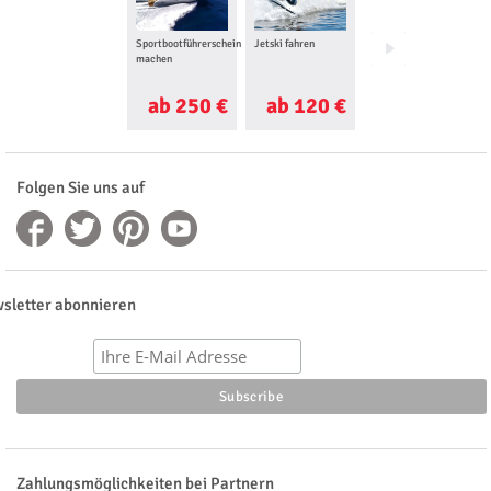
Sportbootführerschein
Jetski fahren
Segeltörn
machen
ab 250 €
ab 120 €
ab 18 €
Folgen Sie uns auf
sletter abonnieren
Zahlungsmöglichkeiten bei Partnern