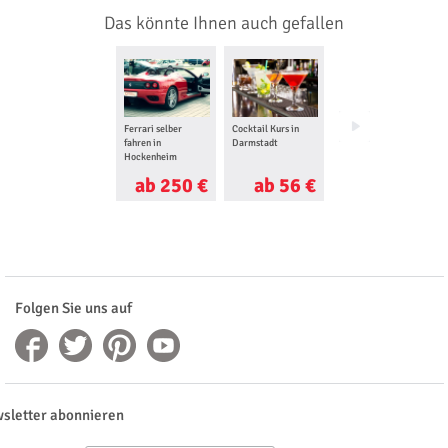
Das könnte Ihnen auch gefallen
Ferrari selber
Cocktail Kurs in
Rennwagen-Taxi in
fahren in
Darmstadt
Hockenheim
Hockenheim
ab 250 €
ab 56 €
ab 150 €
Folgen Sie uns auf
sletter abonnieren