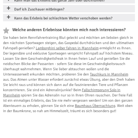
Kann man das Erlebnis das ganze Jahr über durchführen?
Darf ich Zuschauer mitbringen?
Kann das Erlebnis bei schlechtem Wetter verschoben werden?
Welche anderen Erlebnisse könnten mich noch interessieren?
Sie haben beim Rennfahrertraining Blut geleckt und möchten am liebsten gleich in
den nächsten Sportwagen steigen, das Gaspedal durchdrücken und den ultimativen
Fahrspaß genießen?
Lamborghini selber fahren in Mannheim
ermöglicht es Ihnen.
Der legendäre und exklusive Sportwagen verspricht Fahrspaß auf höchstem Niveau.
Lassen Sie dem Geschwindigkeitsfreak in Ihnen freien Lauf und genießen Sie die
neidischen Blicke der Passanten - sofern Sie diese im Geschwindigkeitsrausch
überhaupt wahrnehmen. Wenn Sie lieber abtauchen wollen und die
Unterwasserwelt erkunden möchten, probieren Sie den
Tauchkurs in Mannheim
aus. Das Atmen unter Wasser erfordert zunächst etwas Übung, aber den Dreh haben
Sie leicht raus und können sich dann auf die faszinierenden Tiere und Pflanzen
konzentrieren. Sie sind ein Adrenalinjunkie? Beim
Fallschirmsprung Solo in
Mannheim
spüren Sie das Adrenalin nur so in Ihren Ohren rauschen. Der freie Fall
ist ein einmaliges Erlebnis, das Sie nie mehr vergessen werden! Um von den ganzen
Abenteuern zu erholen, gönnen Sie sich eine
Baumhaus Übernachtung
. Weit oben
in der Baumkrone, so nah am Himmelszelt, träumt es sich besonders gut!