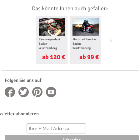
Das könnte Ihnen auch gefallen:
Rennwagen-Taxi
Motorrad Renntaxi
Ferrari selber
Baden-
Baden-
fahren Baden-
Württemberg
Württemberg
Württemberg
ab 120 €
ab 99 €
ab 98 €
Folgen Sie uns auf
sletter abonnieren