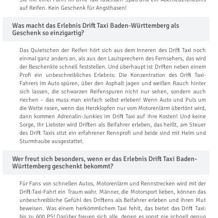
auf Reifen. Kein Geschenk für Angsthasen!
Was macht das Erlebnis Drift Taxi Baden-Württemberg als
Geschenk so einzigartig?
Das Quietschen der Reifen hört sich aus dem Inneren des Drift Taxi noch
einmal ganz anders an, als aus den Lautsprechern des Fernsehers, das wird
der Beschenkte schnell feststellen. Und überhaupt ist Driften neben einem
Profi ein unbeschreibliches Erlebnis: Die Konzentration des Drift Taxi-
Fahrers im Auto spüren, über den Asphalt jagen und weißen Rauch hinter
sich lassen, die schwarzen Reifenspuren nicht nur sehen, sondern auch
riechen – das muss man einfach selbst erleben! Wenn Auto und Puls um
die Wette rasen, wenn das Herzklopfen nur vom Motorenlärm übertönt wird,
dann kommen Adrenalin-Junkies im Drift Taxi auf ihre Kosten! Und keine
Sorge, Ihr Liebster wird Driften als Beifahrer erleben, das heißt, am Steuer
des Drift Taxis sitzt ein erfahrener Rennprofi und beide sind mit Helm und
Sturmhaube ausgestattet.
Wer freut sich besonders, wenn er das Erlebnis Drift Taxi Baden-
Württemberg geschenkt bekommt?
Für Fans von schnellen Autos, Motorenlärm und Rennstrecken wird mit der
Drift-Taxi-Fahrt ein Traum wahr. Männer, die Motorsport lieben, können das
unbeschreibliche Gefühl des Driftens als Beifahrer erleben und ihren Mut
beweisen. Was einem herkömmlichem Taxi fehlt, das bietet das Drift Taxi:
bis zu 600 PS! Darüber freuen sich alle, denen es sonst nie schnell genug