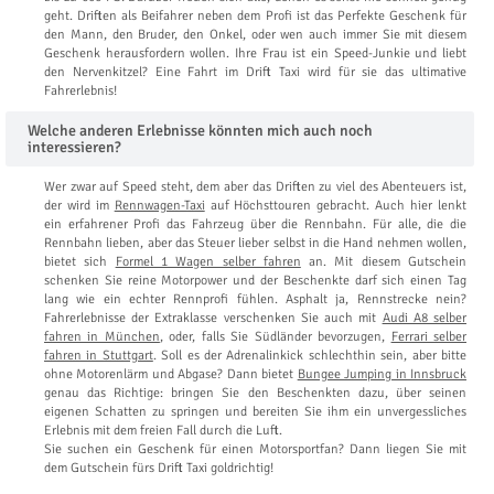
geht. Driften als Beifahrer neben dem Profi ist das Perfekte Geschenk für
den Mann, den Bruder, den Onkel, oder wen auch immer Sie mit diesem
Geschenk herausfordern wollen. Ihre Frau ist ein Speed-Junkie und liebt
den Nervenkitzel? Eine Fahrt im Drift Taxi wird für sie das ultimative
Fahrerlebnis!
Welche anderen Erlebnisse könnten mich auch noch
interessieren?
Wer zwar auf Speed steht, dem aber das Driften zu viel des Abenteuers ist,
der wird im
Rennwagen-Taxi
auf Höchsttouren gebracht. Auch hier lenkt
ein erfahrener Profi das Fahrzeug über die Rennbahn. Für alle, die die
Rennbahn lieben, aber das Steuer lieber selbst in die Hand nehmen wollen,
bietet sich
Formel 1 Wagen selber fahren
an. Mit diesem Gutschein
schenken Sie reine Motorpower und der Beschenkte darf sich einen Tag
lang wie ein echter Rennprofi fühlen. Asphalt ja, Rennstrecke nein?
Fahrerlebnisse der Extraklasse verschenken Sie auch mit
Audi A8 selber
fahren in München
, oder, falls Sie Südländer bevorzugen,
Ferrari selber
fahren in Stuttgart
. Soll es der Adrenalinkick schlechthin sein, aber bitte
ohne Motorenlärm und Abgase? Dann bietet
Bungee Jumping in Innsbruck
genau das Richtige: bringen Sie den Beschenkten dazu, über seinen
eigenen Schatten zu springen und bereiten Sie ihm ein unvergessliches
Erlebnis mit dem freien Fall durch die Luft.
Sie suchen ein Geschenk für einen Motorsportfan? Dann liegen Sie mit
dem Gutschein fürs Drift Taxi goldrichtig!