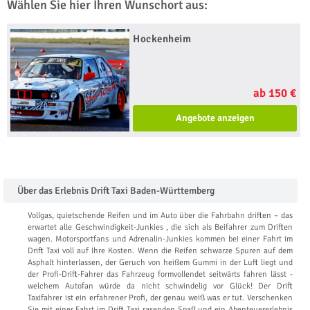
Wählen Sie hier Ihren Wunschort aus:
Hockenheim
ab 150 €
Angebote anzeigen
Über das Erlebnis Drift Taxi Baden-Württemberg
Vollgas, quietschende Reifen und im Auto über die Fahrbahn driften – das
erwartet alle Geschwindigkeit-Junkies , die sich als Beifahrer zum Driften
wagen. Motorsportfans und Adrenalin-Junkies kommen bei einer Fahrt im
Drift Taxi voll auf Ihre Kosten. Wenn die Reifen schwarze Spuren auf dem
Asphalt hinterlassen, der Geruch von heißem Gummi in der Luft liegt und
der Profi-Drift-Fahrer das Fahrzeug formvollendet seitwärts fahren lässt -
welchem Autofan würde da nicht schwindelig vor Glück! Der Drift
Taxifahrer ist ein erfahrener Profi, der genau weiß was er tut. Verschenken
Sie mit einer Fahrt im Drift Taxi rasenden Spaß und ein Abenteuererlebnis