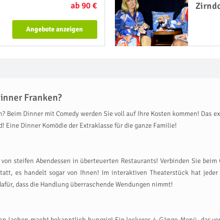
ab 90 €
Zirnd
Angebote anzeigen
inner Franken?
n? Beim Dinner mit Comedy werden Sie voll auf Ihre Kosten kommen! Das ex
! Eine Dinner Komödie der Extraklasse für die ganze Familie!
on steifen Abendessen in überteuerten Restaurants! Verbinden Sie beim 
att, es handelt sogar von Ihnen! Im interaktiven Theaterstück hat jeder 
t dafür, dass die Handlung überraschende Wendungen nimmt!
denn lachen macht bekanntlich hungrig! Ein leckeres 4-Gänge-Menü, das vo