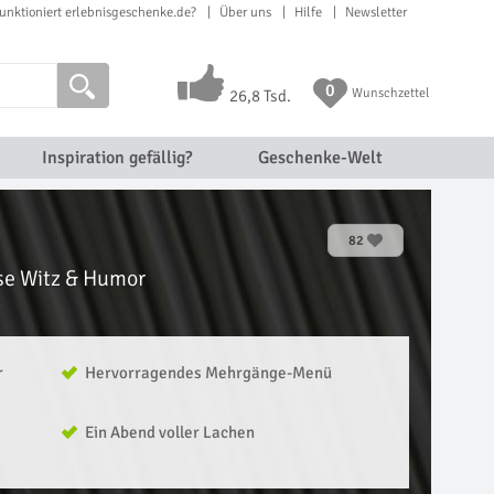
unktioniert erlebnisgeschenke.de?
Über uns
Hilfe
Newsletter
0
Wunschzettel
26,8 Tsd.
Inspiration gefällig?
Geschenke-Welt
82
ise Witz & Humor
r
Hervorragendes Mehrgänge-Menü
Ein Abend voller Lachen