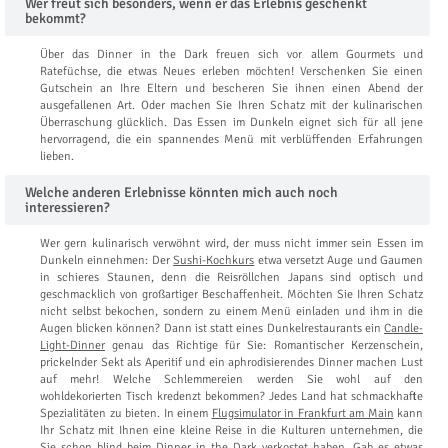
Wer freut sich besonders, wenn er das Erlebnis geschenkt
bekommt?
Über das Dinner in the Dark freuen sich vor allem Gourmets und
Ratefüchse, die etwas Neues erleben möchten! Verschenken Sie einen
Gutschein an Ihre Eltern und bescheren Sie ihnen einen Abend der
ausgefallenen Art. Oder machen Sie Ihren Schatz mit der kulinarischen
Überraschung glücklich. Das Essen im Dunkeln eignet sich für all jene
hervorragend, die ein spannendes Menü mit verblüffenden Erfahrungen
lieben.
Welche anderen Erlebnisse könnten mich auch noch
interessieren?
Wer gern kulinarisch verwöhnt wird, der muss nicht immer sein Essen im
Dunkeln einnehmen: Der
Sushi-Kochkurs
etwa versetzt Auge und Gaumen
in schieres Staunen, denn die Reisröllchen Japans sind optisch und
geschmacklich von großartiger Beschaffenheit. Möchten Sie Ihren Schatz
nicht selbst bekochen, sondern zu einem Menü einladen und ihm in die
Augen blicken können? Dann ist statt eines Dunkelrestaurants ein
Candle-
Light-Dinner
genau das Richtige für Sie: Romantischer Kerzenschein,
prickelnder Sekt als Aperitif und ein aphrodisierendes Dinner machen Lust
auf mehr! Welche Schlemmereien werden Sie wohl auf den
wohldekorierten Tisch kredenzt bekommen? Jedes Land hat schmackhafte
Spezialitäten zu bieten. In einem
Flugsimulator in Frankfurt am Main
kann
Ihr Schatz mit Ihnen eine kleine Reise in die Kulturen unternehmen, die
Sie schon blind beim Dinner in the Dark verkostet haben. Gab es etwas