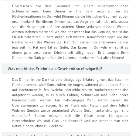
Überraschen Sie Ihre Gourmets mit einem außergewöhnlichen
Schlemmermenü: Beim Dinner in the Dark verzehren sie die
Küchenkreationen im Dunkeln! Können sie die köstlichen Gaumenfreuden
erschmecken? Bei diesem Dinner isst das Auge einmal nicht mit, sodass
sich die Neugierigen auf ihre anderen Sinne verlassen müssen. Welche
Aromen nehmen sie wahr? Welche Konsistenz hat das Gemüse, wie ist das
Fleisch zubereitet? Zudem stellen sich weitere Herausforderungen wie das
Nachschenken des Weines u.ä. Natürlich stehen die erfahrenen Kellner
jederzeit mit Rat und Tat zur Seite. Das Essen im Dunkeln wir somit zu
einem ganz besonderen Erlebnis mit völlig neuen Erfahrungen: Beim
Dinner in the Dark genießen die Leckerschmecker mit fast allen Sinnen!
Was macht das Erlebnis als Geschenk so einzigartig?
Das Dinner in the Dark ist eine einzigartige Erfahrung, weil das Essen im
Dunkeln serviert wird! Somit ruhen die Augen, während alle anderen Sinne
auf Hochtouren laufen. Welche Köstlichkeiten im Dunkelrestaurant also
aufgetischt werden, muss durch Fühlen, Schmecken und Schnuppern
herausgefunden werden. Ein mehrgängiges Menü wartet darauf, für
Überraschungen zu sorgen. Ist es Fisch oder Fleisch auf dem Teller?
Welches Gemüse wurde verarbeitet? Welche Geschmacksrichtungen sind
verarbeitet? Zudem müssen sich die Gäste ohne Lichtquellen
zurechtfinden: Wo sind Glas und Besteck? Und wie schenkt man sich
Rotwein nach, ohne zu kleckern?