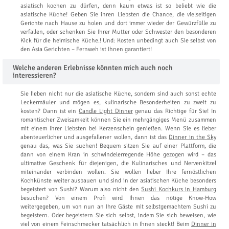
asiatisch kochen zu dürfen, denn kaum etwas ist so beliebt wie die
asiatische Küche! Geben Sie ihren Liebsten die Chance, die vielseitigen
Gerichte nach Hause zu holen und dort immer wieder der Gewürzfülle zu
verfallen, oder schenken Sie Ihrer Mutter oder Schwester den besonderen
Kick für die heimische Küche.! Und: Kosten unbedingt auch Sie selbst von
den Asia Gerichten – Fernweh ist Ihnen garantiert!
Welche anderen Erlebnisse könnten mich auch noch
interessieren?
Sie lieben nicht nur die asiatische Küche, sondern sind auch sonst echte
Leckermäuler und mögen es, kulinarische Besonderheiten zu zweit zu
kosten? Dann ist ein
Candle Light Dinner
genau das Richtige für Sie! In
romantischer Zweisamkeit können Sie ein mehrgängiges Menü zusammen
mit einem Ihrer Liebsten bei Kerzenschein genießen. Wenn Sie es lieber
abenteuerlicher und ausgefallener wollen, dann ist das
Dinner in the Sky
genau das, was Sie suchen! Bequem sitzen Sie auf einer Plattform, die
dann von einem Kran in schwindelerregende Höhe gezogen wird – das
ultimative Geschenk für diejenigen, die Kulinarisches und Nervenkitzel
miteinander verbinden wollen. Sie wollen lieber Ihre fernöstlichen
Kochkünste weiter ausbauen und sind in der asiatischen Küche besonders
begeistert von Sushi? Warum also nicht den
Sushi Kochkurs in Hamburg
besuchen? Von einem Profi wird Ihnen das nötige Know-How
weitergegeben, um von nun an Ihre Gäste mit selbstgemachtem Sushi zu
begeistern. Oder begeistern Sie sich selbst, indem Sie sich beweisen, wie
viel von einem Feinschmecker tatsächlich in Ihnen steckt! Beim
Dinner in