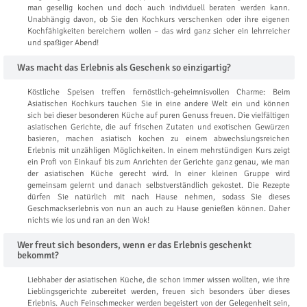
man gesellig kochen und doch auch individuell beraten werden kann.
Unabhängig davon, ob Sie den Kochkurs verschenken oder ihre eigenen
Kochfähigkeiten bereichern wollen – das wird ganz sicher ein lehrreicher
und spaßiger Abend!
Was macht das Erlebnis als Geschenk so einzigartig?
Köstliche Speisen treffen fernöstlich-geheimnisvollen Charme: Beim
Asiatischen Kochkurs tauchen Sie in eine andere Welt ein und können
sich bei dieser besonderen Küche auf puren Genuss freuen. Die vielfältigen
asiatischen Gerichte, die auf frischen Zutaten und exotischen Gewürzen
basieren, machen asiatisch kochen zu einem abwechslungsreichen
Erlebnis mit unzähligen Möglichkeiten. In einem mehrstündigen Kurs zeigt
ein Profi von Einkauf bis zum Anrichten der Gerichte ganz genau, wie man
der asiatischen Küche gerecht wird. In einer kleinen Gruppe wird
gemeinsam gelernt und danach selbstverständlich gekostet. Die Rezepte
dürfen Sie natürlich mit nach Hause nehmen, sodass Sie dieses
Geschmackserlebnis von nun an auch zu Hause genießen können. Daher
nichts wie los und ran an den Wok!
Wer freut sich besonders, wenn er das Erlebnis geschenkt
bekommt?
Liebhaber der asiatischen Küche, die schon immer wissen wollten, wie ihre
Lieblingsgerichte zubereitet werden, freuen sich besonders über dieses
Erlebnis. Auch Feinschmecker werden begeistert von der Gelegenheit sein,