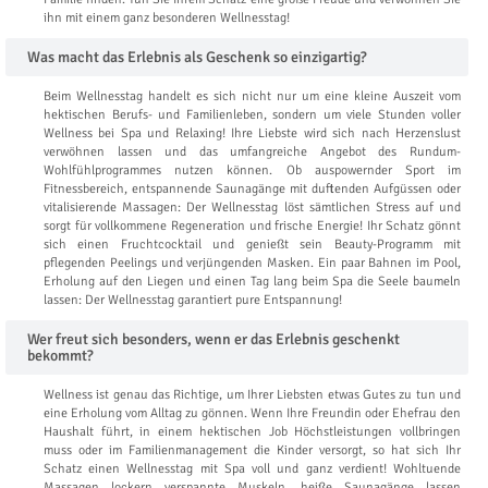
ihn mit einem ganz besonderen Wellnesstag!
Was macht das Erlebnis als Geschenk so einzigartig?
Beim Wellnesstag handelt es sich nicht nur um eine kleine Auszeit vom
hektischen Berufs- und Familienleben, sondern um viele Stunden voller
Wellness bei Spa und Relaxing! Ihre Liebste wird sich nach Herzenslust
verwöhnen lassen und das umfangreiche Angebot des Rundum-
Wohlfühlprogrammes nutzen können. Ob auspowernder Sport im
Fitnessbereich, entspannende Saunagänge mit duftenden Aufgüssen oder
vitalisierende Massagen: Der Wellnesstag löst sämtlichen Stress auf und
sorgt für vollkommene Regeneration und frische Energie! Ihr Schatz gönnt
sich einen Fruchtcocktail und genießt sein Beauty-Programm mit
pflegenden Peelings und verjüngenden Masken. Ein paar Bahnen im Pool,
Erholung auf den Liegen und einen Tag lang beim Spa die Seele baumeln
lassen: Der Wellnesstag garantiert pure Entspannung!
Wer freut sich besonders, wenn er das Erlebnis geschenkt
bekommt?
Wellness ist genau das Richtige, um Ihrer Liebsten etwas Gutes zu tun und
eine Erholung vom Alltag zu gönnen. Wenn Ihre Freundin oder Ehefrau den
Haushalt führt, in einem hektischen Job Höchstleistungen vollbringen
muss oder im Familienmanagement die Kinder versorgt, so hat sich Ihr
Schatz einen Wellnesstag mit Spa voll und ganz verdient! Wohltuende
Massagen lockern verspannte Muskeln, heiße Saunagänge lassen