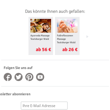
Das könnte Ihnen auch gefallen:
Ayurveda Massage
Fußreflexzonen
Lomi Lomi Massage
Teutoburger Wald
Massage
Teutoburger Wald
Teutoburger Wald
ab 56 €
ab 26 €
ab 60 €
Folgen Sie uns auf
sletter abonnieren