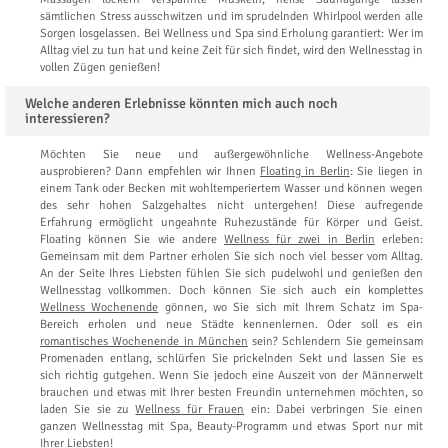
sämtlichen Stress ausschwitzen und im sprudelnden Whirlpool werden alle
Sorgen losgelassen. Bei Wellness und Spa sind Erholung garantiert: Wer im
Alltag viel zu tun hat und keine Zeit für sich findet, wird den Wellnesstag in
vollen Zügen genießen!
Welche anderen Erlebnisse könnten mich auch noch
interessieren?
Möchten Sie neue und außergewöhnliche Wellness-Angebote
ausprobieren? Dann empfehlen wir Ihnen
Floating in Berlin
: Sie liegen in
einem Tank oder Becken mit wohltemperiertem Wasser und können wegen
des sehr hohen Salzgehaltes nicht untergehen! Diese aufregende
Erfahrung ermöglicht ungeahnte Ruhezustände für Körper und Geist.
Floating können Sie wie andere
Wellness für zwei in Berlin
erleben:
Gemeinsam mit dem Partner erholen Sie sich noch viel besser vom Alltag.
An der Seite Ihres Liebsten fühlen Sie sich pudelwohl und genießen den
Wellnesstag vollkommen. Doch können Sie sich auch ein komplettes
Wellness Wochenende
gönnen, wo Sie sich mit Ihrem Schatz im Spa-
Bereich erholen und neue Städte kennenlernen. Oder soll es ein
romantisches Wochenende in München
sein? Schlendern Sie gemeinsam
Promenaden entlang, schlürfen Sie prickelnden Sekt und lassen Sie es
sich richtig gutgehen. Wenn Sie jedoch eine Auszeit von der Männerwelt
brauchen und etwas mit Ihrer besten Freundin unternehmen möchten, so
laden Sie sie zu
Wellness für Frauen
ein: Dabei verbringen Sie einen
ganzen Wellnesstag mit Spa, Beauty-Programm und etwas Sport nur mit
Ihrer Liebsten!